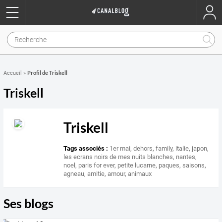
Profil de Triskell
Accueil
»
Triskell
Triskell
Tags associés :
1er mai
,
dehors
,
family
,
italie
,
japon
,
les ecrans noirs de mes nuits blanches
,
nantes
,
noel
,
paris for ever
,
petite lucarne
,
paques
,
saisons
,
agneau
,
amitie
,
amour
,
animaux
Ses blogs