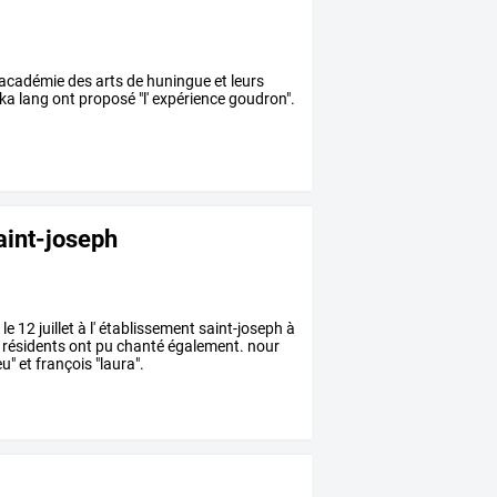
'académie des arts de huningue et leurs
a lang ont proposé "l' expérience goudron".
aint-joseph
12 juillet à l' établissement saint-joseph à
 résidents ont pu chanté également. nour
eu" et françois "laura".