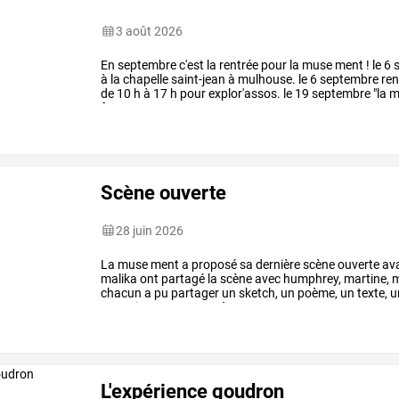
3 août 2026
En
septembre
c'est
la
rentrée
pour
la
muse
ment
!
le
6
s
à
la
chapelle
saint-jean
à
mulhouse.
le
6
septembre
ren
de
10
h
à
17
h
pour
explor'assos.
le
19
septembre
"la
m
foyer
…
Scène ouverte
28 juin 2026
La
muse
ment
a
proposé
sa
dernière
scène
ouverte
av
malika
ont
partagé
la
scène
avec
humphrey,
martine,
m
chacun
a
pu
partager
un
sketch,
un
poème,
un
texte,
u
pouvoir
monter
sur
scène,
…
L'expérience goudron