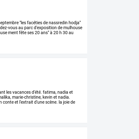
eptembre
"les
facéties
de
nassredin
hodja"
dez-vous
au
parc
d'exposition
de
mulhouse
use
ment
fête
ses
20
ans"
à
20
h
30
au
ant
les
vacances
d'été.
fatima,
nadia
et
alika,
marie-christine,
kevin
et
nadia.
n
conte
et
l'extrait
d'une
scène.
la
joie
de