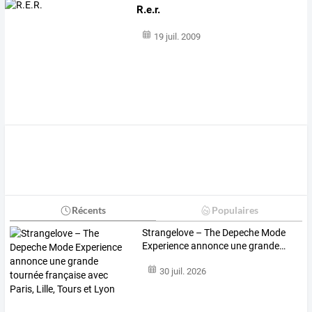
R.e.r.
19 juil. 2009
Récents
Populaires
Strangelove
–
The
Depeche
Mode
Experience
annonce
une
grande
…
30 juil. 2026