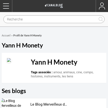
Profil de Yann H Monety
Accueil
»
Yann H Monety
Yann H Monety
Tags associés :
amour
,
animaux
,
cine
,
compo
,
histoires
,
instruments
,
les liens
Ses blogs
Le Blog Merveilleux de Yann