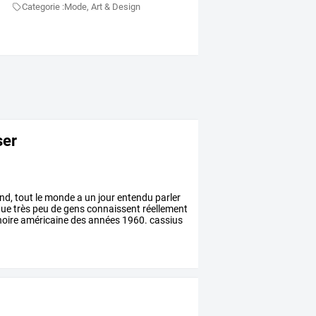
Categorie :
Mode, Art & Design
ser
nd,
tout
le
monde
a
un
jour
entendu
parler
ue
très
peu
de
gens
connaissent
réellement
oire
américaine
des
années
1960.
cassius