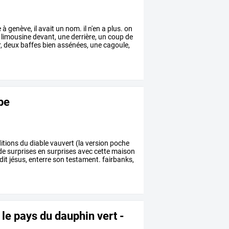
e
à
genève,
il
avait
un
nom.
il
n'en
a
plus.
on
limousine
devant,
une
derrière,
un
coup
de
,
deux
baffes
bien
assénées,
une
cagoule,
ppe
itions
du
diable
vauvert
(la
version
poche
de
surprises
en
surprises
avec
cette
maison
dit
jésus,
enterre
son
testament.
fairbanks,
 le pays du dauphin vert -