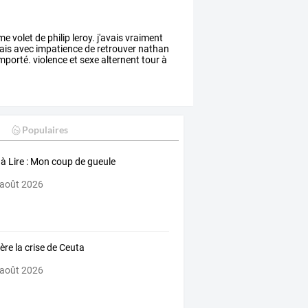
me
volet
de
philip
leroy.
j'avais
vraiment
ais
avec
impatience
de
retrouver
nathan
mporté.
violence
et
sexe
alternent
tour
à
Populaires
 à Lire : Mon coup de gueule
 août 2026
ière la crise de Ceuta
 août 2026