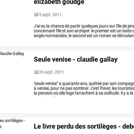
elizabeth goudge
5 sept. 2011
J'ai
eu
la
chance
de
partir
quelques
jours
sur
l'île
de
jer
concernant
l'île
et
son
archipel.
le
premier
est
un
texte
anglo-normandes,
le
second
est
un
roman
se
déroulan
pourrait
être
…
Seule venise - claudie gallay
26 sept. 2011
"seule
venise"
a
quarante
ans,
quittée
par
son
compagn
à
venise,
pour
ne
pas
sombrer.
c'est
l'hiver,
les
touriste
la
pension
où
elle
loge
l'arrachent
à
sa
solitude.
il
y
a
là
une
jeune
danseuse
et
…
Le livre perdu des sortilèges - de