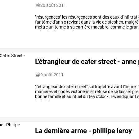
20 août 2011
"résurgences"
les
résurgences
sont
des
eaux
d'infiltrat
fantôme
d'ann
x
revient
dans
la
vie
de
stephen,
malgré
mettre
un
terme
à
sa
carrière
macabre.
comme
le
gran
mémoire
de
naïs
au
bout
…
L'étrangleur de cater street - anne
9 août 2011
"l'étrangleur
de
cater
street"
suffragette
avant
l'heure,
l
manières
et
codes
victoriens
et
refuse
de
se
laisser
pre
bonne
famille
et
au
rituel
du
tea
o'clock.
revendiquant
intérêt
les
…
La dernière arme - phillipe leroy