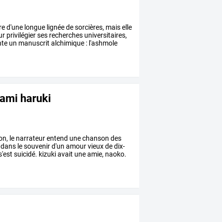
re
d'une
longue
lignée
de
sorcières,
mais
elle
ur
privilégier
ses
recherches
universitaires,
te
un
manuscrit
alchimique
:
l'ashmole
kami haruki
on,
le
narrateur
entend
une
chanson
des
dans
le
souvenir
d'un
amour
vieux
de
dix-
s'est
suicidé.
kizuki
avait
une
amie,
naoko.