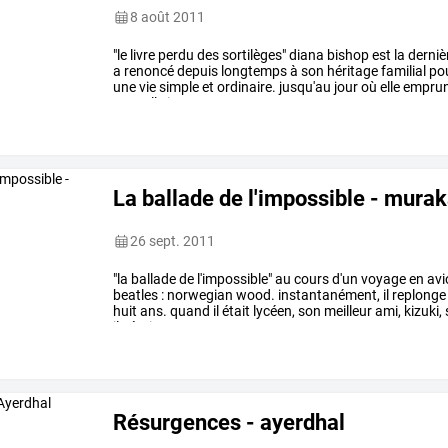
8 août 2011
"le
livre
perdu
des
sortilèges"
diana
bishop
est
la
derniè
a
renoncé
depuis
longtemps
à
son
héritage
familial
po
une
vie
simple
et
ordinaire.
jusqu'au
jour
où
elle
emprun
782.
elle
ignore
…
La ballade de l'impossible - mura
26 sept. 2011
"la
ballade
de
l'impossible"
au
cours
d'un
voyage
en
avi
beatles
:
norwegian
wood.
instantanément,
il
replonge
huit
ans.
quand
il
était
lycéen,
son
meilleur
ami,
kizuki,
ils
étaient
amoureux.
…
Résurgences - ayerdhal