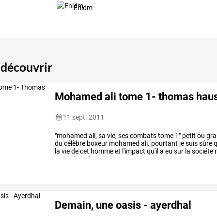
Enidm
 découvrir
Mohamed ali tome 1- thomas hau
11 sept. 2011
"mohamed
ali,
sa
vie,
ses
combats
tome
1"
petit
ou
gra
du
célèbre
boxeur
mohamed
ali.
pourtant
je
suis
sûre
q
la
vie
de
cet
homme
et
l'impact
qu'il
a
eu
sur
la
sociéte
n
marcellus
clay
…
Demain, une oasis - ayerdhal