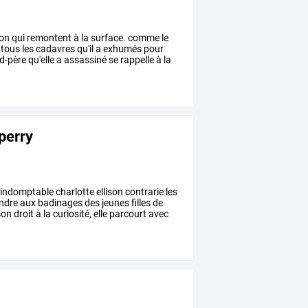
ion
qui
remontent
à
la
surface.
comme
le
tous
les
cadavres
qu'il
a
exhumés
pour
d-père
qu'elle
a
assassiné
se
rappelle
à
la
 perry
'indomptable
charlotte
ellison
contrarie
les
ndre
aux
badinages
des
jeunes
filles
de
son
droit
à
la
curiosité,
elle
parcourt
avec