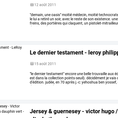
12 août 2011
"demain,
une
oasis"
moitié
médecin,
moitié
technocrat
le
lui
a
retiré
un
soir,
avec
le
reste
de
son
existence.
une
freins,
des
portières
qui
claquent,
un
pistolet-mitrailleur
des
jours
dans
…
Le dernier testament - leroy phili
15 août 2011
"le
dernier
testament"
encore
une
belle
trouvaille
aux
éd
est
dans
la
collection
points-seuil).
décidément
je
vais
d'édition.
judée,
en
70
après
j.-c:
yehoshua
ben
yossef,
de
nos
jours
:
des
…
Jersey & guernesey - victor hugo /