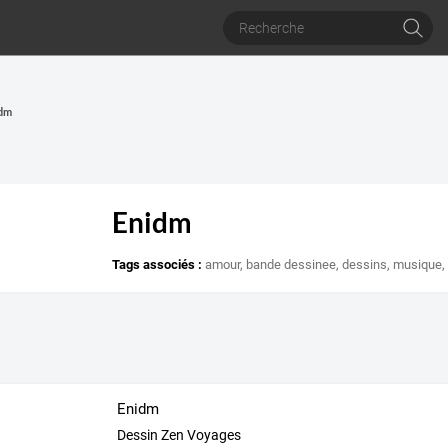
idm
Enidm
Tags associés :
amour
,
bande dessinee
,
dessins
,
musique
Enidm
Dessin Zen Voyages