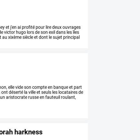
sey
et
j'en
ai
profité
pour
lire
deux
ouvrages
de
victor
hugo
lors
de
son
exil
dans
les
îles
t
au
xixème
siècle
et
dont
le
sujet
principal
on,
elle
vide
son
compte
en
banque
et
part
s
ont
déserté
la
ville
et
seuls
les
locataires
de
un
aristocrate
russe
en
fauteuil
roulant,
borah harkness