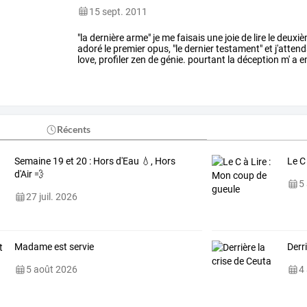
15 sept. 2011
"la
dernière
arme"
je
me
faisais
une
joie
de
lire
le
deuxiè
adoré
le
premier
opus,
"le
dernier
testament"
et
j'attend
love,
profiler
zen
de
génie.
pourtant
la
déception
m'
a
e
tour
dans
leur
plus
…
Récents
Semaine 19 et 20 : Hors d'Eau 💧, Hors
Le C
d'Air 💨
5
27 juil. 2026
Madame est servie
Derr
5 août 2026
4