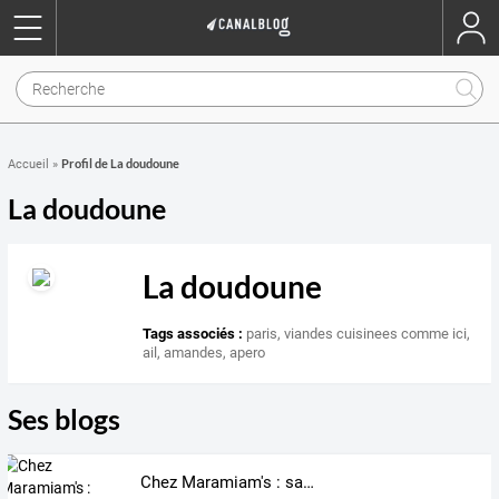
Profil de La doudoune
Accueil
»
La doudoune
La doudoune
Tags associés :
paris
,
viandes cuisinees comme ici
,
ail
,
amandes
,
apero
Ses blogs
Chez Maramiam's : saveurs métissées