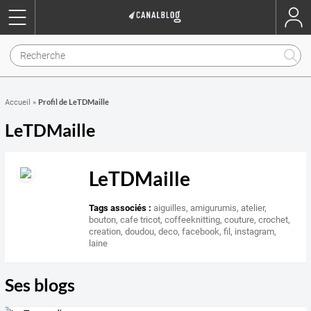
Profil de LeTDMaille
Accueil
»
LeTDMaille
LeTDMaille
Tags associés :
aiguilles
,
amigurumis
,
atelier
,
bouton
,
cafe tricot
,
coffeeknitting
,
couture
,
crochet
,
creation
,
doudou
,
deco
,
facebook
,
fil
,
instagram
,
laine
Ses blogs