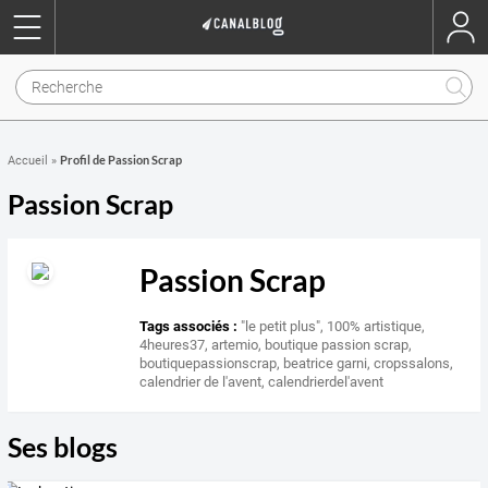
Profil de Passion Scrap
Accueil
»
Passion Scrap
Passion Scrap
Tags associés :
"le petit plus"
,
100% artistique
,
4heures37
,
artemio
,
boutique passion scrap
,
boutiquepassionscrap
,
beatrice garni
,
cropssalons
,
calendrier de l'avent
,
calendrierdel'avent
Ses blogs