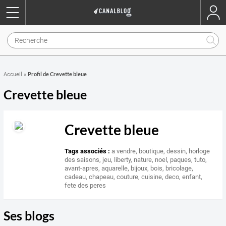
Profil de Crevette bleue
Accueil
»
Crevette bleue
Crevette bleue
Tags associés :
a vendre
,
boutique
,
dessin
,
horloge
des saisons
,
jeu
,
liberty
,
nature
,
noel
,
paques
,
tuto
,
avant-apres
,
aquarelle
,
bijoux
,
bois
,
bricolage
,
cadeau
,
chapeau
,
couture
,
cuisine
,
deco
,
enfant
,
fete des peres
Ses blogs