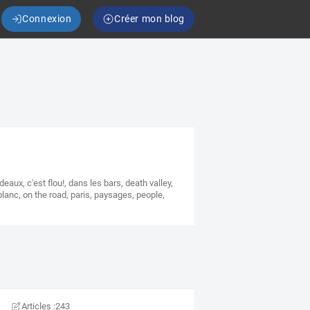
Connexion
Créer mon blog
rdeaux
,
c'est flou!
,
dans les bars
,
death valley
,
blanc
,
on the road
,
paris
,
paysages
,
people
,
Articles :
243