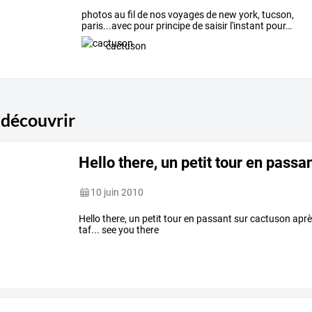
photos
au
fil
de
nos
voyages
de
new
york,
tucson,
paris...avec
pour
principe
de
saisir
l'instant
pour
…
cactuson
 découvrir
Hello there, un petit tour en passa
10 juin 2010
Hello there, un petit tour en passant sur cactuson a
taf... see you there