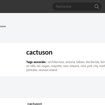
ctuson
cactuson
Tags associés :
architecture
,
arizona
,
bilbao
,
bla bla bla
,
bo
en ville
,
las vegas
,
mayotte
,
new orleans
,
new york city
,
noir
portraits
,
reunion island
cactuson