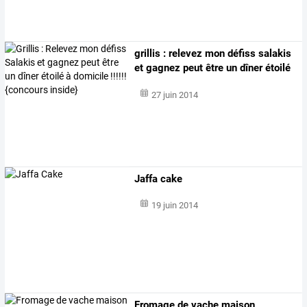
grillis
:
relevez
mon
défiss
salakis
et
gagnez
peut
être
un
dîner
étoilé
à
…
27 juin 2014
Jaffa cake
19 juin 2014
Fromage de vache maison