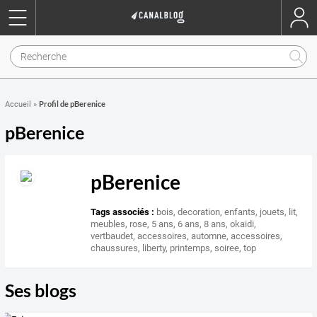
Profil de pBerenice
Accueil
»
pBerenice
pBerenice
Tags associés :
bois
,
decoration
,
enfants
,
jouets
,
lit
,
meubles
,
rose
,
5 ans
,
6 ans
,
8 ans
,
okaidi
,
vertbaudet
,
accessoires
,
automne
,
accessoires
,
chaussures
,
liberty
,
printemps
,
soiree
,
top
Ses blogs