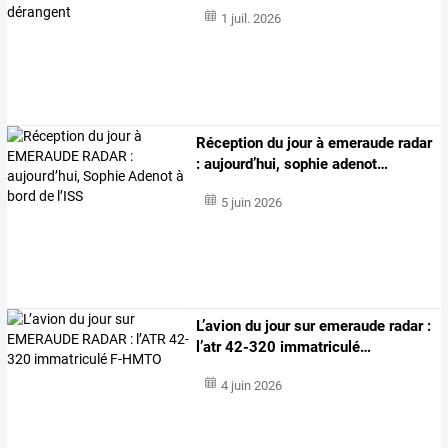
1 juil. 2026
Réception
du
jour
à
emeraude
radar
:
aujourd’hui,
sophie
adenot
…
5 juin 2026
L’avion
du
jour
sur
emeraude
radar
:
l’atr
42-320
immatriculé
…
4 juin 2026