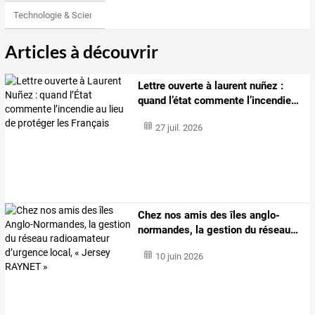
Technologie & Science
Articles à découvrir
Lettre
ouverte
à
laurent
nuñez
:
quand
l’état
commente
l’incendie
…
27 juil. 2026
Chez
nos
amis
des
îles
anglo-
normandes,
la
gestion
du
réseau
…
10 juin 2026