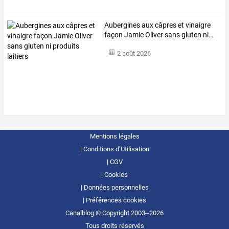
Aubergines
aux
câpres
et
vinaigre
façon
Jamie
Oliver
sans
gluten
ni
…
2 août 2026
Mentions légales
Conditions d’Utilisation
CGV
Cookies
Données personnelles
Préférences cookies
Canalblog © Copyright 2003--2026
Tous droits réservés