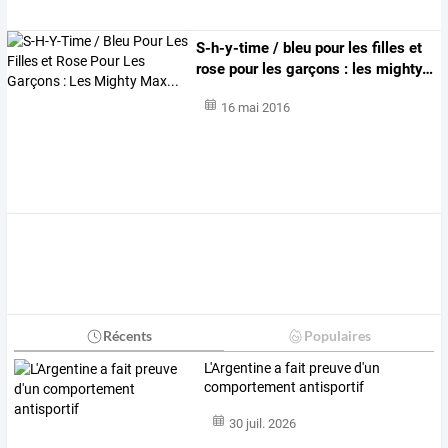
S-h-y-time
/
bleu
pour
les
filles
et
rose
pour
les
garçons
:
les
mighty
…
16 mai 2016
Récents
Populaires
L'Argentine a fait preuve d'un
comportement antisportif
30 juil. 2026