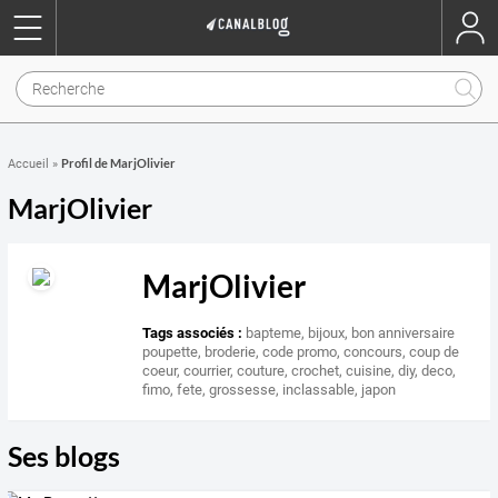
Profil de MarjOlivier
Accueil
»
MarjOlivier
MarjOlivier
Tags associés :
bapteme
,
bijoux
,
bon anniversaire
poupette
,
broderie
,
code promo
,
concours
,
coup de
coeur
,
courrier
,
couture
,
crochet
,
cuisine
,
diy
,
deco
,
fimo
,
fete
,
grossesse
,
inclassable
,
japon
Ses blogs