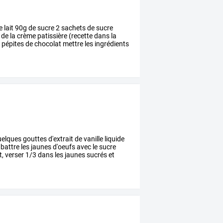
e
lait
90g
de
sucre
2
sachets
de
sucre
de
la
crème
patissière
(recette
dans
la
e
pépites
de
chocolat
mettre
les
ingrédients
elques
gouttes
d'extrait
de
vanille
liquide
battre
les
jaunes
d'oeufs
avec
le
sucre
t,
verser
1/3
dans
les
jaunes
sucrés
et