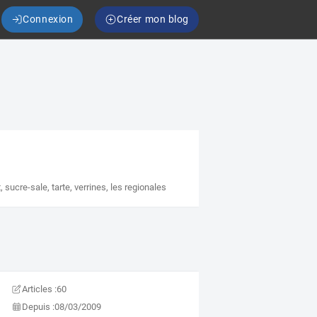
Connexion
Créer mon blog
t
,
sucre-sale
,
tarte
,
verrines
,
les regionales
Articles :
60
Depuis :
08/03/2009