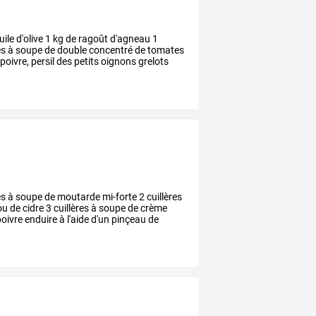
uile
d'olive
1
kg
de
ragoût
d'agneau
1
es
à
soupe
de
double
concentré
de
tomates
poivre,
persil
des
petits
oignons
grelots
es
à
soupe
de
moutarde
mi-forte
2
cuillères
ou
de
cidre
3
cuillères
à
soupe
de
crème
oivre
enduire
à
l'aide
d'un
pinçeau
de