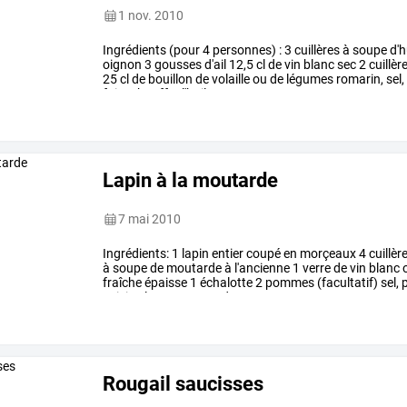
1 nov. 2010
Ingrédients
(pour
4
personnes)
:
3
cuillères
à
soupe
d'h
oignon
3
gousses
d'ail
12,5
cl
de
vin
blanc
sec
2
cuillèr
25
cl
de
bouillon
de
volaille
ou
de
légumes
romarin,
sel,
faire
chauffer
l'huile
…
Lapin à la moutarde
7 mai 2010
Ingrédients:
1
lapin
entier
coupé
en
morçeaux
4
cuillèr
à
soupe
de
moutarde
à
l'ancienne
1
verre
de
vin
blanc
fraîche
épaisse
1
échalotte
2
pommes
(facultatif)
sel,
p
cuisine
les
morçeaux
de
…
Rougail saucisses