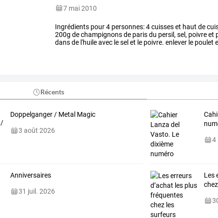
7 mai 2010
Ingrédients
pour
4
personnes:
4
cuisses
et
haut
de
cui
200g
de
champignons
de
paris
du
persil,
sel,
poivre
et
p
dans
de
l'huile
avec
le
sel
et
le
poivre.
enlever
le
poulet
e
préalablement
à
cuire.
une
…
Récents
Doppelganger / Metal Magic
Cahi
num
3 août 2026
4
Anniversaires
Les 
chez
31 juil. 2026
30