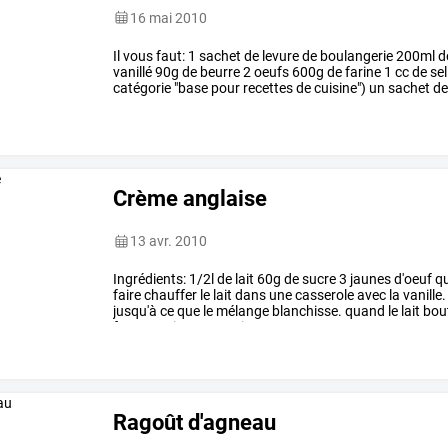
16 mai 2010
Il
vous
faut:
1
sachet
de
levure
de
boulangerie
200ml
d
vanillé
90g
de
beurre
2
oeufs
600g
de
farine
1
cc
de
sel
catégorie
"base
pour
recettes
de
cuisine")
un
sachet
d
dans
la
machine
à
pain
et
…
Crème anglaise
13 avr. 2010
Ingrédients:
1/2l
de
lait
60g
de
sucre
3
jaunes
d'oeuf
qu
faire
chauffer
le
lait
dans
une
casserole
avec
la
vanille.
jusqu'à
ce
que
le
mélange
blanchisse.
quand
le
lait
bou
fouetter
vivement
puis
…
Ragoût d'agneau