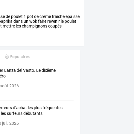
sse
de
poulet
1
pot
de
crème
fraiche
épaisse
aprika
dans
un
wok
faire
revenir
le
poulet
t
mettre
les
champignons
coupés
Populaires
er Lanza del Vasto. Le dixième
éro
 août 2026
erreurs d’achat les plus fréquentes
 les surfeurs débutants
 juil. 2026