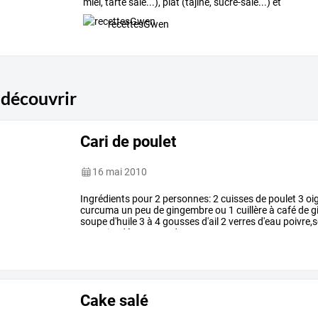
miel,
tarte
salé...),
plat
(tajine,
sucré-salé...)
et
dessert
…
recettesGwen
 découvrir
Cari de poulet
16 mai 2010
Ingrédients
pour
2
personnes:
2
cuisses
de
poulet
3
oi
curcuma
un
peu
de
gingembre
ou
1
cuillère
à
café
de
g
soupe
d'huile
3
à
4
gousses
d'ail
2
verres
d'eau
poivre,s
en
petits
dés.
mettre
dans
…
Cake salé