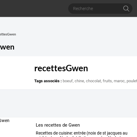
cettesGwen
Gwen
recettesGwen
Tags associés :
boeuf
,
chine
,
chocolat
,
fruits
,
maroc
,
poule
Les recettes de Gwen
Recettes
de
cuisine:
entrée
(noix
de
st
jacques
au