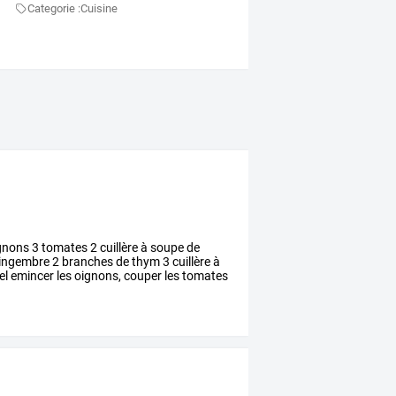
Categorie :
Cuisine
gnons
3
tomates
2
cuillère
à
soupe
de
ingembre
2
branches
de
thym
3
cuillère
à
el
emincer
les
oignons,
couper
les
tomates