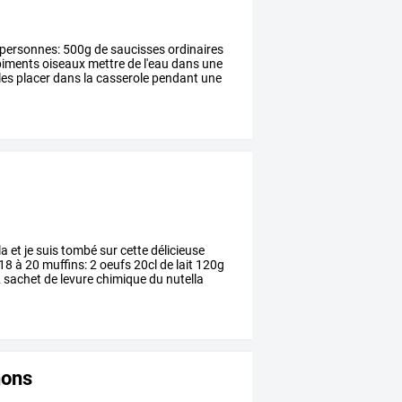
personnes:
500g
de
saucisses
ordinaires
iments
oiseaux
mettre
de
l'eau
dans
une
les
placer
dans
la
casserole
pendant
une
la
et
je
suis
tombé
sur
cette
délicieuse
18
à
20
muffins:
2
oeufs
20cl
de
lait
120g
2
sachet
de
levure
chimique
du
nutella
nons