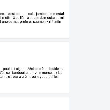
recette
est
pour
un
cake
jambon-emmental
t
mettre
3
cuillère
à
soupe
de
moutarde
mi-
t
une
de
mes
préférés
saumon-kiri
!
enfin
de
poulet
1
oignon
25cl
de
crème
liquide
ou
d'épices
tandoori
coupez
en
morçeaux
les
xemple
avec
la
crème
ou
le
yaourt
et
les