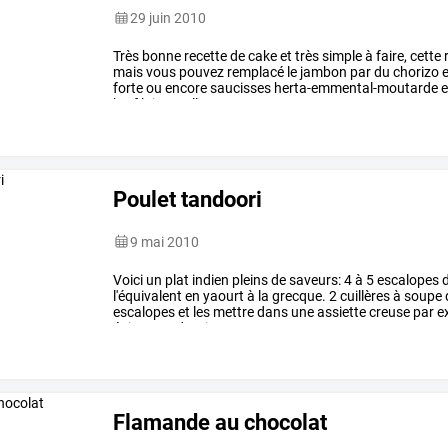
29 juin 2010
Très
bonne
recette
de
cake
et
très
simple
à
faire,
cette
mais
vous
pouvez
remplacé
le
jambon
par
du
chorizo
e
forte
ou
encore
saucisses
herta-emmental-moutarde
e
bref
laisser
aller
…
Poulet tandoori
9 mai 2010
Voici
un
plat
indien
pleins
de
saveurs:
4
à
5
escalopes
l'équivalent
en
yaourt
à
la
grecque.
2
cuillères
à
soupe
escalopes
et
les
mettre
dans
une
assiette
creuse
par
e
épices
tandoori.
…
Flamande au chocolat