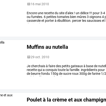
16 mai 2010
Encore
une
recette
du
site
d'alex
!
un
délice
!!!
pour
3-4
ou
fumées.
6
petites
tomates
bien
mûres
3
oignons
4
p
casserole
et
porter
à
ébullition.
percer
les
saucisses
et
dizaine
de
minutes.
…
Muffins au nutella
29 oct. 2010
Je
cherchais
à
faire
des
petits
gateaux
à
base
de
nutel
recette
qui
a
conquis
toute
la
famille.
ingrédients
pour
de
beurre
fondu
150g
de
sucre
roux
300g
de
farine
1/
préchauffez
votre
four
à
180°c.
…
Poulet à la crème et aux champig