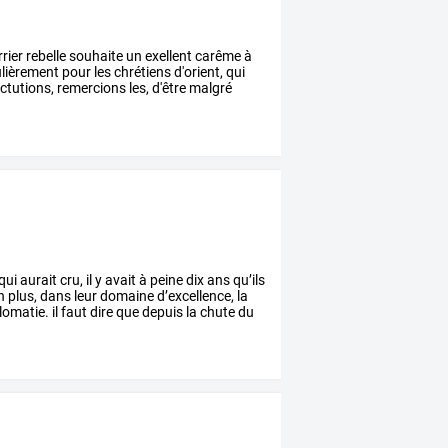
rier
rebelle
souhaite
un
exellent
carême
à
ulièrement
pour
les
chrétiens
d'orient,
qui
ctutions,
remercions
les,
d'être
malgré
qui
aurait
cru,
il
y
avait
à
peine
dix
ans
qu’ils
n
plus,
dans
leur
domaine
d’excellence,
la
lomatie.
il
faut
dire
que
depuis
la
chute
du