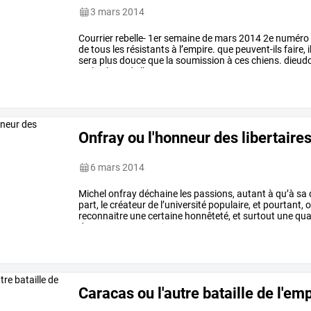
3 mars 2014
Courrier
rebelle-
1er
semaine
de
mars
2014
2e
numéro
de
tous
les
résistants
à
l’empire.
que
peuvent-ils
faire,
i
sera
plus
douce
que
la
soumission
à
ces
chiens.
dieud
ou
la
chute
de
l’ump
…
Onfray ou l'honneur des libertaire
6 mars 2014
Michel
onfray
déchaine
les
passions,
autant
à
qu’à
sa
part,
le
créateur
de
l’université
populaire,
et
pourtant,
o
reconnaitre
une
certaine
honnêteté,
et
surtout
une
qua
de
nos
penseurs
qui
…
Caracas ou l'autre bataille de l'em