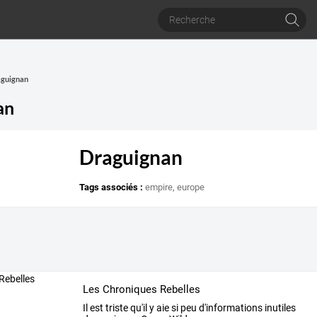
aguignan
an
Draguignan
Tags associés :
empire
,
europe
Les Chroniques Rebelles
Il
est
triste
qu'il
y
aie
si
peu
d'informations
inutiles