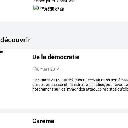
de
nos
jours.
Oscar
Wild
…
Draguignan
 découvrir
De la démocratie
6 mars 2014
Le
6
mars
2014,
patrick
cohen
recevait
dans
son
émiss
garde
des
sceaux
et
ministre
de
la
justice,
pour
évoque
notamment
sur
les
immondes
attaques
racistes
qu’ell
les
propos
racistes
…
Carême