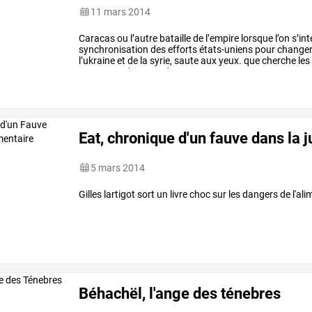
11 mars 2014
Caracas
ou
l’autre
bataille
de
l’empire
lorsque
l’on
s’int
synchronisation
des
efforts
états-uniens
pour
change
l’ukraine
et
de
la
syrie,
saute
aux
yeux.
que
cherche
les
temps,
washington
devenant
…
Eat, chronique d'un fauve dans la 
5 mars 2014
Gilles lartigot sort un livre choc sur les dangers de l'
Béhachël, l'ange des ténebres