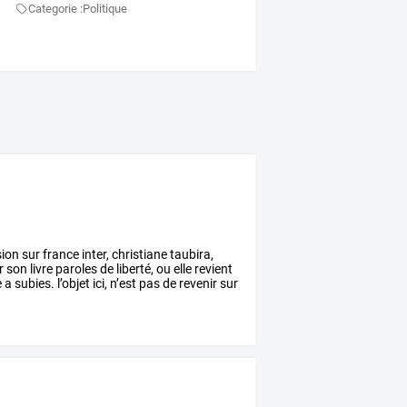
Categorie :
Politique
ion
sur
france
inter,
christiane
taubira,
r
son
livre
paroles
de
liberté,
ou
elle
revient
e
a
subies.
l’objet
ici,
n’est
pas
de
revenir
sur