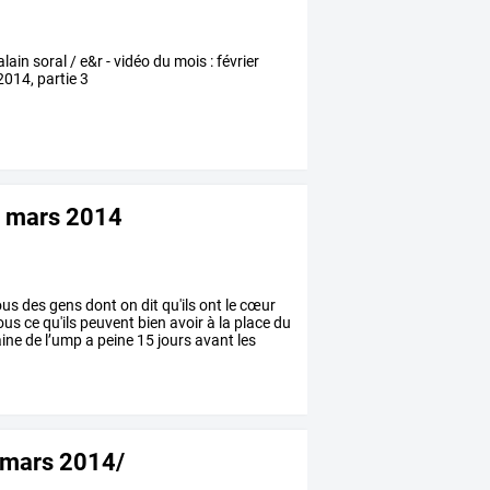
alain soral / e&r - vidéo du mois : février
 2014, partie 3
de mars 2014
ous
des
gens
dont
on
dit
qu'ils
ont
le
cœur
ous
ce
qu'ils
peuvent
bien
avoir
à
la
place
du
ine
de
l’ump
a
peine
15
jours
avant
les
e mars 2014/