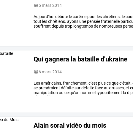
5 mars 2014
Aujourd'hui
débute
le
carême
pour
les
chrétiens.
le
cour
tout
les
chrétiens.
ayons
une
pensée
fraternelle
partic
souffrent
depuis
trop
longtemps
de
nombreuses
perse
toutes
les
épreuves
qu'ils
…
Qui gagnera la bataille d'ukraine
6 mars 2014
Les
américains,
franchement,
c’est
plus
ce
que
c’était,
se
prendraient
défaite
sur
défaite
face
aux
russes,
et
e
manipulation
ou
ce
qu’on
nomme
hypocritement
la
dip
régime
libyen,
et
…
Alain soral vidéo du mois