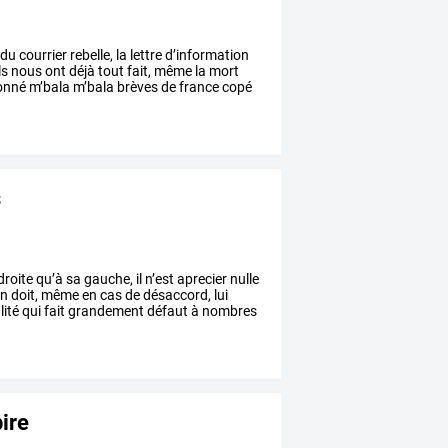
du
courrier
rebelle,
la
lettre
d’information
ls
nous
ont
déjà
tout
fait,
même
la
mort
onné
m’bala
m’bala
brèves
de
france
copé
s
droite
qu’à
sa
gauche,
il
n’est
aprecier
nulle
n
doit,
même
en
cas
de
désaccord,
lui
lité
qui
fait
grandement
défaut
à
nombres
pire