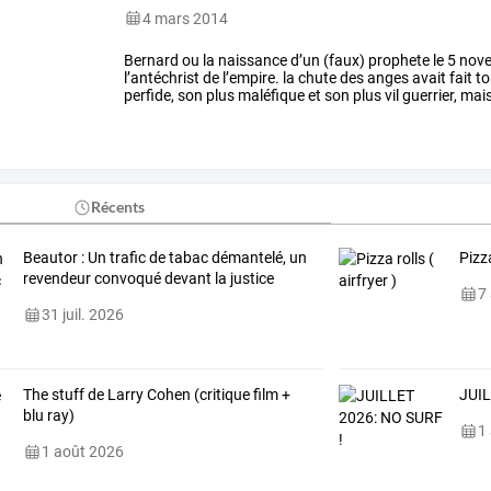
4 mars 2014
Bernard
ou
la
naissance
d’un
(faux)
prophete
le
5
nov
l’antéchrist
de
l’empire.
la
chute
des
anges
avait
fait
to
perfide,
son
plus
maléfique
et
son
plus
vil
guerrier,
mai
charismatique
et
son
…
Récents
Beautor : Un trafic de tabac démantelé, un
Pizza
revendeur convoqué devant la justice
7
31 juil. 2026
The stuff de Larry Cohen (critique film +
JUIL
blu ray)
1
1 août 2026