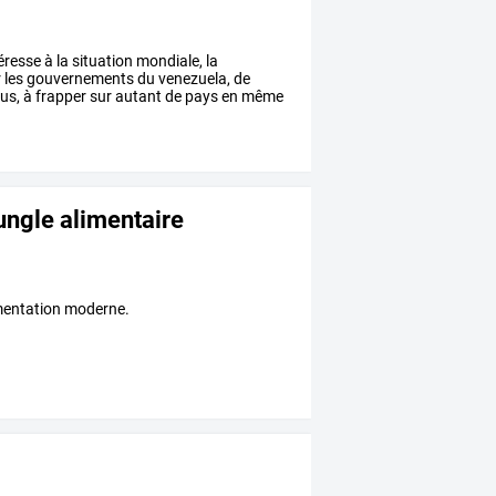
éresse
à
la
situation
mondiale,
la
r
les
gouvernements
du
venezuela,
de
us,
à
frapper
sur
autant
de
pays
en
même
jungle alimentaire
alimentation moderne.