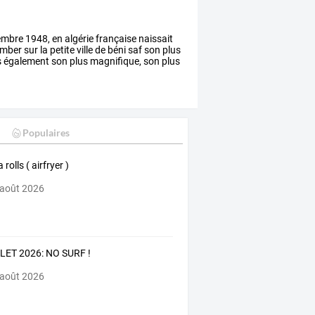
embre
1948,
en
algérie
française
naissait
mber
sur
la
petite
ville
de
béni
saf
son
plus
s
également
son
plus
magnifique,
son
plus
Populaires
 rolls ( airfryer )
 août 2026
LET 2026: NO SURF !
 août 2026