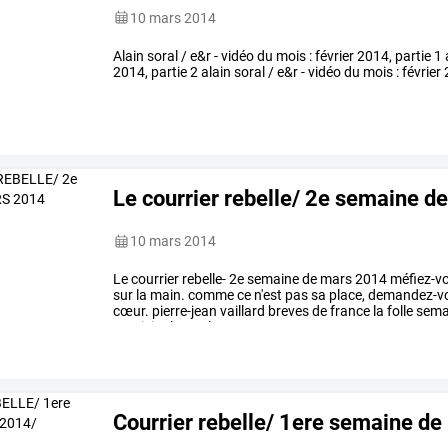
10 mars 2014
Alain soral / e&r - vidéo du mois : février 2014, partie 1 
2014, partie 2 alain soral / e&r - vidéo du mois : février
Le courrier rebelle/ 2e semaine 
10 mars 2014
Le
courrier
rebelle-
2e
semaine
de
mars
2014
méfiez-v
sur
la
main.
comme
ce
n'est
pas
sa
place,
demandez-v
cœur.
pierre-jean
vaillard
breves
de
france
la
folle
sema
municipales,
et
la
…
Courrier rebelle/ 1ere semaine d