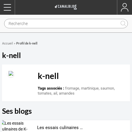
Profil de k-nell
Accueil
»
k-nell
k-nell
Tags associés :
fromage
,
martinique
,
saumon
,
tomates
,
ail
,
amandes
Ses blogs
Les essais culinaires de K-nell