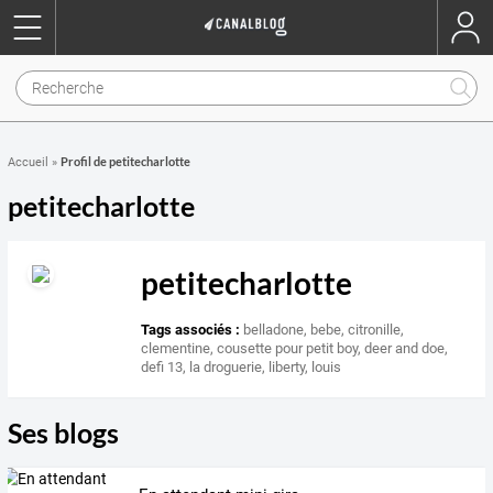
Profil de petitecharlotte
Accueil
»
petitecharlotte
petitecharlotte
Tags associés :
belladone
,
bebe
,
citronille
,
clementine
,
cousette pour petit boy
,
deer and doe
,
defi 13
,
la droguerie
,
liberty
,
louis
Ses blogs