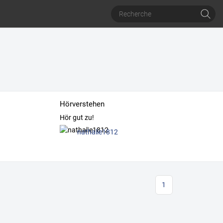
Hörverstehen
Hör gut zu!
nathalie1812
1