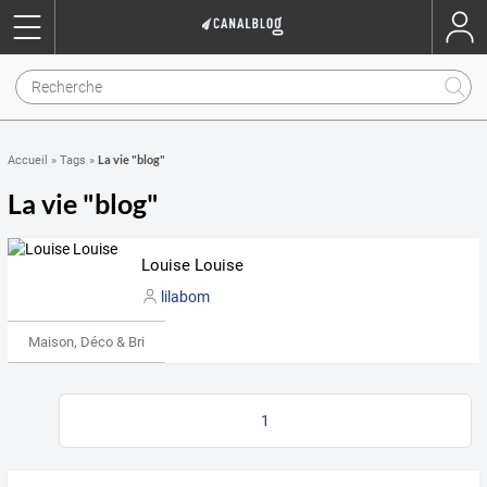
La vie "blog"
Accueil
»
Tags
»
La vie "blog"
Louise Louise
lilabom
Maison, Déco & Bricolage
1