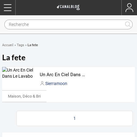
La fete
Accueil
»
Tags
»
La fete
Un Arc En Ciel Dans Le Lavabo
Sierramoon
Maison, Déco & Bricolage
1