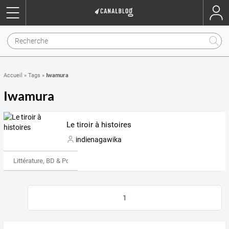
Iwamura
Accueil
»
Tags
»
Iwamura
Le tiroir à histoires
indienagawika
Littérature, BD & Poésie
1