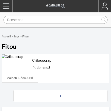
Fitou
Accueil
»
Tags
»
Fitou
Crilouscrap
domino3
Maison, Déco & Bricolage
1