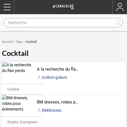
Cocktail
Accueil
»
Tags
»
Cocktail
A la recherche du flan perdu
Gollum gollum
Cuisine
BM dresses, robes pour événements
BMdresses
Emploi, Enseignement & Etudes