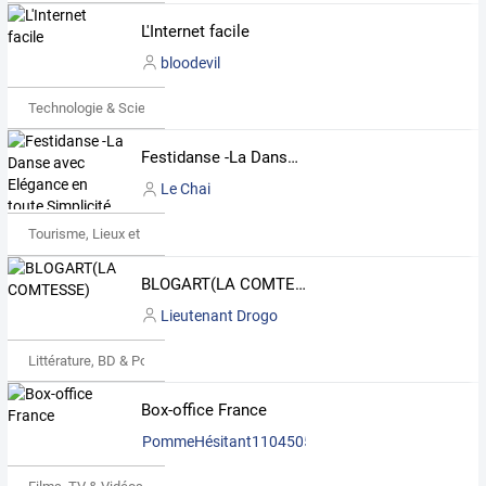
L'Internet facile
bloodevil
Technologie & Science
Festidanse -La Danse avec Elégance en toute Simplicité 05.47.45.81.48 rte de Ribérac
Le Chai
Tourisme, Lieux et Événements
BLOGART(LA COMTESSE)
Lieutenant Drogo
Littérature, BD & Poésie
Box-office France
PommeHésitant1104505