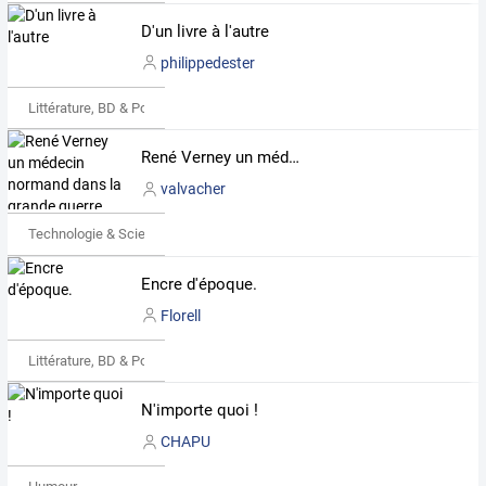
D'un livre à l'autre
philippedester
Littérature, BD & Poésie
René Verney un médecin normand dans la grande guerre (43e RAC, 74e et 24e RI)
valvacher
Technologie & Science
Encre d'époque.
Florell
Littérature, BD & Poésie
N'importe quoi !
CHAPU