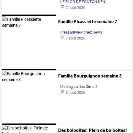
LE BLOG DE TONTON KEN
7 août 2026
Jeux & Jeux Vidéo
Famille Picassiette semaine 7
Pleasantview chez Kevin
7 août 2026
Jeux & Jeux Vidéo
Famille Bourguignon semaine 3
Un blog sur les Sims 2
3 août 2026
Jeux & Jeux Vidéo
Des boiboites! Plein de boiboites!