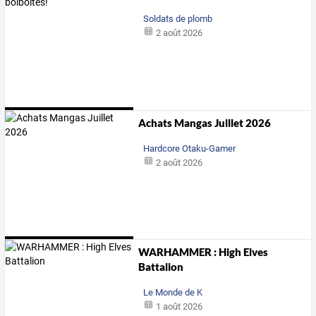
Soldats de plomb
2 août 2026
Jeux & Jeux Vidéo
Achats Mangas Juillet 2026
Hardcore Otaku-Gamer
2 août 2026
Jeux & Jeux Vidéo
WARHAMMER : High Elves
Battalion
Le Monde de K
1 août 2026