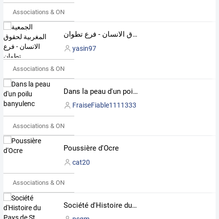
Associations & ONG
الجمعية المغربية لحقوق الانسان - فرع تطوان
yasin97
Associations & ONG
Dans la peau d'un poilu banyulenc
FraiseFiable1111333
Associations & ONG
Poussière d'Ocre
cat20
Associations & ONG
Société d'Histoire du Pays de St Genest Malifaux