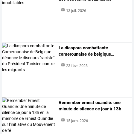
13 juil. 2026
La
diaspora
combattante
camerounaise
de
belgique
…
23 févr. 2023
Remember
ernest
ouandié:
une
minute
de
silence
ce
jour
à
13h
en
…
15 janv. 2026