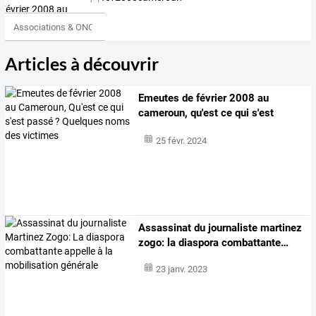
Associations & ONG
Articles à découvrir
Emeutes
de
février
2008
au
cameroun,
qu'est
ce
qui
s'est
passé
…
25 févr. 2024
Assassinat
du
journaliste
martinez
zogo:
la
diaspora
combattante
…
23 janv. 2023