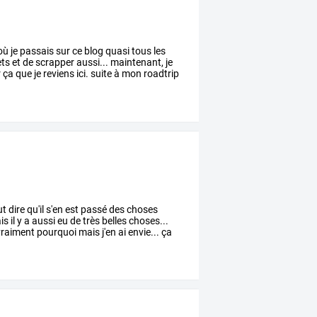
où
je
passais
sur
ce
blog
quasi
tous
les
ets
et
de
scrapper
aussi...
maintenant,
je
r
ça
que
je
reviens
ici.
suite
à
mon
roadtrip
ut
dire
qu'il
s'en
est
passé
des
choses
is
il
y
a
aussi
eu
de
très
belles
choses...
raiment
pourquoi
mais
j'en
ai
envie...
ça