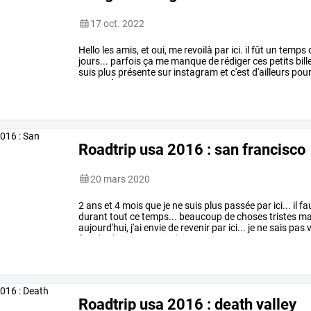
17 oct. 2022
Hello
les
amis,
et
oui,
me
revoilà
par
ici.
il
fût
un
temps
jours...
parfois
ça
me
manque
de
rédiger
ces
petits
bill
suis
plus
présente
sur
instagram
et
c'est
d'ailleurs
pou
en
norvège,
vous
avez
…
Roadtrip usa 2016 : san francisco
20 mars 2020
2
ans
et
4
mois
que
je
ne
suis
plus
passée
par
ici...
il
fa
durant
tout
ce
temps...
beaucoup
de
choses
tristes
ma
aujourd'hui,
j'ai
envie
de
revenir
par
ici...
je
ne
sais
pas
v
fait
des
lustres
que
je
n'ai
pas
…
Roadtrip usa 2016 : death valley