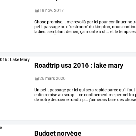
18 nov. 2017
Chose
promise...
me
revoilà
par
ici
pour
continuer
notr
petit
passage
aux
"restroom"
du
kimpton,
nous
contin
ladies.
semblant
de
rien,
ça
monte
à
sf...
et
le
temps
es
guide
bundle
…
Roadtrip usa 2016 : lake mary
26 mars 2020
Un
petit
passage
par
ici
qui
sera
rapide
parce
qu'il
faut
enfin
remise
au
scrap...
ce
confinement
me
permettra
de
notre
deuxième
roadtrip...
j'aimerais
faire
des
chose
ai
pas
dit
que
…
Budget norvège