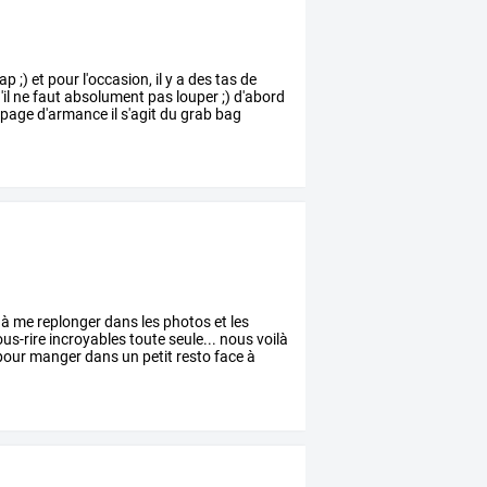
rap
;)
et
pour
l'occasion,
il
y
a
des
tas
de
il
ne
faut
absolument
pas
louper
;)
d'abord
page
d'armance
il
s'agit
du
grab
bag
à
me
replonger
dans
les
photos
et
les
us-rire
incroyables
toute
seule...
nous
voilà
pour
manger
dans
un
petit
resto
face
à