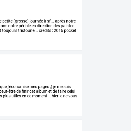
e
petite
(grosse)
journée
à
sf...
après
notre
uons
notre
périple
en
direction
des
painted
t
toujours
tristoune...
crédits
:
2016
pocket
que
j'économise
mes
pages
;)
je
me
suis
peut-être
de
finir
cet
album
et
de
faire
celui
s
plus
utiles
en
ce
moment...
hier
je
ne
vous