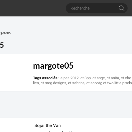
rgote05
5
margote05
Tags associés :
alpes 2012
,
ct 3pp
,
ct ange
,
ct anita
,
ct che
lien
,
ct meg designs
,
ct sabrina
,
ct scooty
,
ct two little pixel
Sojai the Van