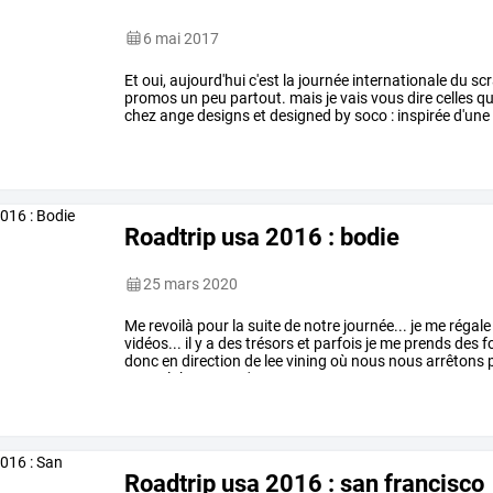
6 mai 2017
Et
oui,
aujourd'hui
c'est
la
journée
internationale
du
sc
promos
un
peu
partout.
mais
je
vais
vous
dire
celles
qu'
chez
ange
designs
et
designed
by
soco
:
inspirée
d'une
mum&dad
disponible
…
Roadtrip usa 2016 : bodie
25 mars 2020
Me
revoilà
pour
la
suite
de
notre
journée...
je
me
régale
vidéos...
il
y
a
des
trésors
et
parfois
je
me
prends
des
fo
donc
en
direction
de
lee
vining
où
nous
nous
arrêtons
mono
lake.
nous
n'avons
…
Roadtrip usa 2016 : san francisco