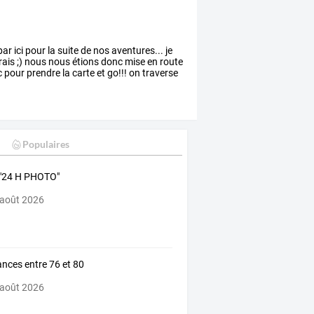
par
ici
pour
la
suite
de
nos
aventures...
je
rais
;)
nous
nous
étions
donc
mise
en
route
c
pour
prendre
la
carte
et
go!!!
on
traverse
Populaires
 "24 H PHOTO"
 août 2026
nces entre 76 et 80
 août 2026