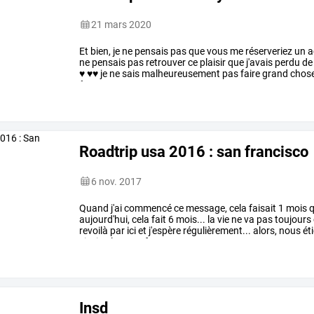
21 mars 2020
Et
bien,
je
ne
pensais
pas
que
vous
me
réserveriez
un
a
ne
pensais
pas
retrouver
ce
plaisir
que
j'avais
perdu
de
♥
♥♥
je
ne
sais
malheureusement
pas
faire
grand
chos
être
vous
…
Roadtrip usa 2016 : san francisco
6 nov. 2017
Quand
j'ai
commencé
ce
message,
cela
faisait
1
mois
q
aujourd'hui,
cela
fait
6
mois...
la
vie
ne
va
pas
toujours
revoilà
par
ici
et
j'espère
régulièrement...
alors,
nous
ét
sissi
et
leurs
enfants
…
Insd