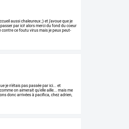
ccueil
aussi
chaleureux
;)
et
j'avoue
que
je
passer
par
ici!
alors
merci
du
fond
du
coeur
e
contre
ce
foutu
virus
mais
je
peux
peut-
ue
je
n'étais
pas
passée
par
ici...
et
comme
on
aimerait
qu'elle
aille...
mais
me
ions
donc
arrivées
à
pacifica,
chez
adrien,