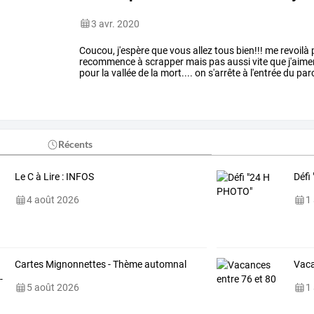
3 avr. 2020
Coucou,
j'espère
que
vous
allez
tous
bien!!!
me
revoilà
recommence
à
scrapper
mais
pas
aussi
vite
que
j'aime
pour
la
vallée
de
la
mort....
on
s'arrête
à
l'entrée
du
par
des
paysages
…
Récents
Le C à Lire : INFOS
Défi
4 août 2026
1
Cartes Mignonnettes - Thème automnal
Vaca
5 août 2026
1