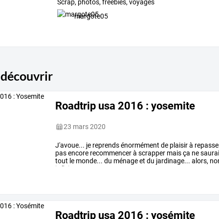
Scrap, photos, freebies, voyages
margote05
 découvrir
Roadtrip usa 2016 : yosemite
23 mars 2020
J'avoue...
je
reprends
énormément
de
plaisir
à
repasse
pas
encore
recommencer
à
scrapper
mais
ça
ne
saurai
tout
le
monde...
du
ménage
et
du
jardinage...
alors,
no
je
l'ai
…
Roadtrip usa 2016 : yosémite