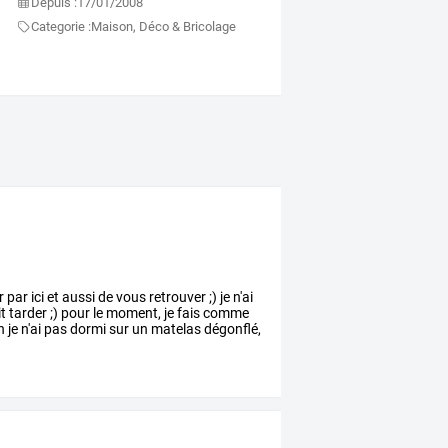
Depuis :
17/01/2008
Categorie :
Maison, Déco & Bricolage
r
par
ici
et
aussi
de
vous
retrouver
;)
je
n'ai
t
tarder
;)
pour
le
moment,
je
fais
comme
n
je
n'ai
pas
dormi
sur
un
matelas
dégonflé,