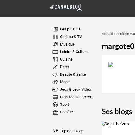
Les plus lus
Profil de ma
Accueil
»
Cinéma & TV
margote0
Musique
Loisirs & Culture
Cuisine
Déco
Beauté & santé
Mode
Jeux & Jeux Vidéo
High-tech et sciences
Sport
Ses blogs
Société
Top des blogs