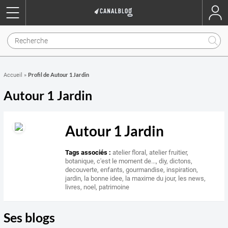
Profil de Autour 1 Jardin
Accueil
»
Autour 1 Jardin
Autour 1 Jardin
Tags associés :
atelier floral
,
atelier fruitier
,
botanique
,
c'est le moment de...
,
diy
,
dictons
,
decouverte
,
enfants
,
gourmandise
,
inspiration
,
jardin
,
la bonne idee
,
la maxime du jour
,
les news
,
livres
,
noel
,
patrimoine
Ses blogs