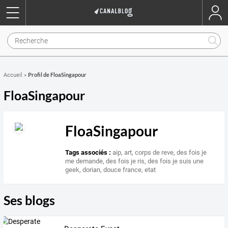
Profil de FloaSingapour
Accueil
»
FloaSingapour
FloaSingapour
Tags associés :
aip
,
art
,
corps de reve
,
des fois je
me demande
,
des fois je ris
,
des fois je suis une
geek
,
dorian
,
douce france
,
etat
Ses blogs