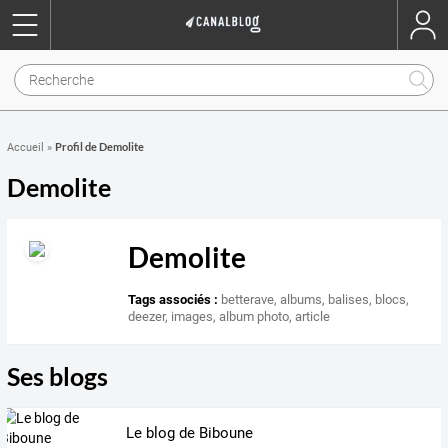
Profil de Demolite
Accueil
»
Demolite
Demolite
Tags associés :
betterave
,
albums
,
balises
,
blocs
,
deezer
,
images
,
album photo
,
article
Ses blogs
Le blog de Biboune