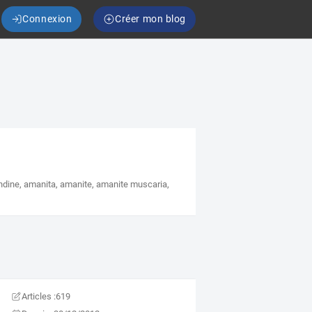
Connexion
Créer mon blog
ndine
,
amanita
,
amanite
,
amanite muscaria
,
Articles :
619