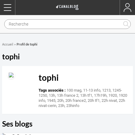
Profil de tophi
Accueil
»
tophi
tophi
Tags associés :
100 mag
,
11-13 info
,
1213
,
1245-
1250
,
13h
,
13h france 2
,
13h tf1
,
17h19h
,
1920
,
1920
info
,
1945
,
20h
,
20h france2
,
20h tf1
,
22h nivat
,
22h
nivat-cerin
,
23h
,
23hinfo
Ses blogs