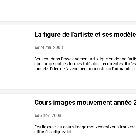
La figure de l'artiste et ses modèl
24 mai 2008
Souvent
dans
l'enseignement
artistique
on
donne
l'art
duchamp
sont
les
formes
tutélaires
récurrentes.
il
m'es
modèle.
l'idée
de
l'avènement
marxiste
où
l'humanité
s
rationnellement
n'est
pas
…
Cours images mouvement année 
6 nov. 2008
Feuille excel du cours image mouvementvous trouverez l
diffusées.cliquez ici