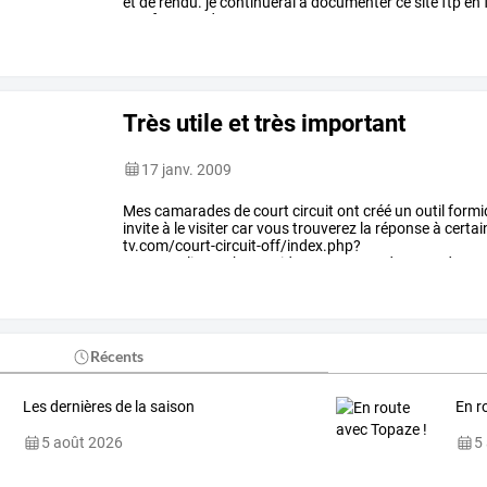
et
de
rendu.
je
continuerai
à
documenter
ce
site
ftp
en
une
forme,
3ds
max
…
Très utile et très important
17 janv. 2009
Mes camarades de court circuit ont créé un outil formid
invite à le visiter car vous trouverez la réponse à certa
tv.com/court-circuit-off/index.php?
page=ateliers&phpsessid=5aee7e5031de854e5d644
Récents
Les dernières de la saison
En r
5 août 2026
5