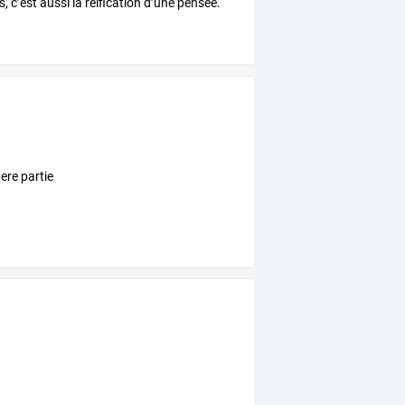
s,
c’est
aussi
la
réification
d’une
pensée.
ere partie