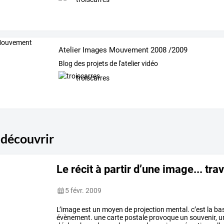
Atelier Images Mouvement 2008 /2009
Blog des projets de l'atelier vidéo
troiscarres
 découvrir
Le récit à partir d’une image... trav
5 févr. 2009
L’image
est
un
moyen
de
projection
mental.
c’est
la
ba
évènement.
une
carte
postale
provoque
un
souvenir,
u