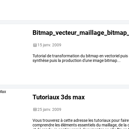
Bitmap_vecteur_maillage_bitmap_
15 janv. 2009
Tutorial de transformation du bitmap en vectoriel puis 
synthèse puis la production d'une image bitmap...
Tutoriaux 3ds max
25 janv. 2009
Vous
trouverez
à
cette
adresse
les
tutoriaux
pour
faire
comprendre
les
éléments
essentiels
du
maillage,
de
la
c