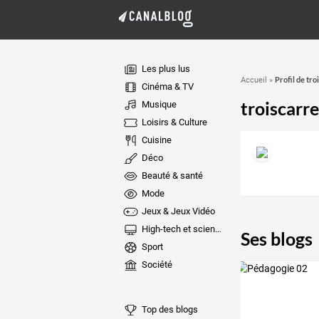
Les plus lus
Profil de tro
Accueil
»
Cinéma & TV
troiscarre
Musique
Loisirs & Culture
Cuisine
Déco
Beauté & santé
Mode
Jeux & Jeux Vidéo
High-tech et sciences
Ses blogs
Sport
Société
Top des blogs