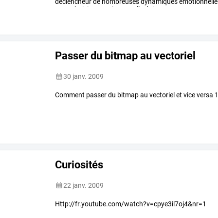
déclencheur
de
nombreuses
dynamiques
émotionnelle
vous
choisirez
une
image,
elle
doit
…
Passer du bitmap au vectoriel
30 janv. 2009
Comment passer du bitmap au vectoriel et vice versa 1
Curiosités
22 janv. 2009
Http://fr.youtube.com/watch?v=cpye3il7oj4&nr=1