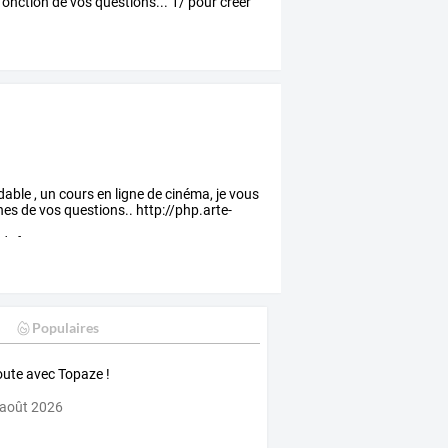
fonction
de
vos
questions...
1/
pour
créer
able , un cours en ligne de cinéma, je vous
ines de vos questions.. http://php.arte-
0d3f387a479
Populaires
oute avec Topaze !
 août 2026