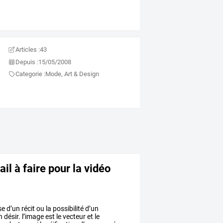
Articles :
43
Depuis :
15/05/2008
Categorie :
Mode, Art & Design
ail à faire pour la vidéo
se
d’un
récit
ou
la
possibilité
d’un
n
désir.
l’image
est
le
vecteur
et
le