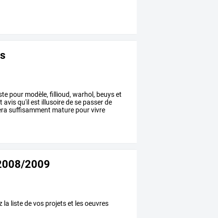
es
iste
pour
modèle,
fillioud,
warhol,
beuys
et
t
avis
qu'il
est
illusoire
de
se
passer
de
era
suffisamment
mature
pour
vivre
2008/2009
a liste de vos projets et les oeuvres