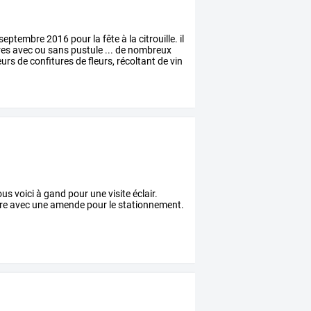
septembre
2016
pour
la
fête
à
la
citrouille.
il
res
avec
ou
sans
pustule
...
de
nombreux
eurs
de
confitures
de
fleurs,
récoltant
de
vin
 voici à gand pour une visite éclair.
être avec une amende pour le stationnement.