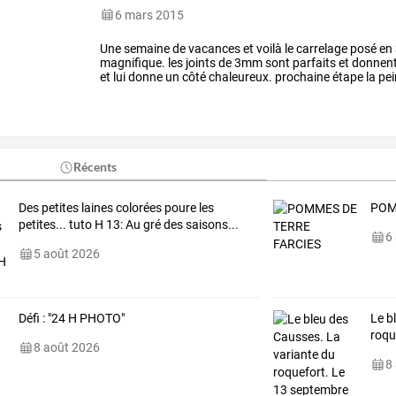
6 mars 2015
Une semaine de vacances et voilà le carrelage posé en 3
magnifique. les joints de 3mm sont parfaits et donnent 
et lui donne un côté chaleureux. prochaine étape la pein
l'électricité.
Récents
Des petites laines colorées poure les
POM
petites... tuto H 13: Au gré des saisons...
6
5 août 2026
Défi : "24 H PHOTO"
Le b
roqu
8 août 2026
8