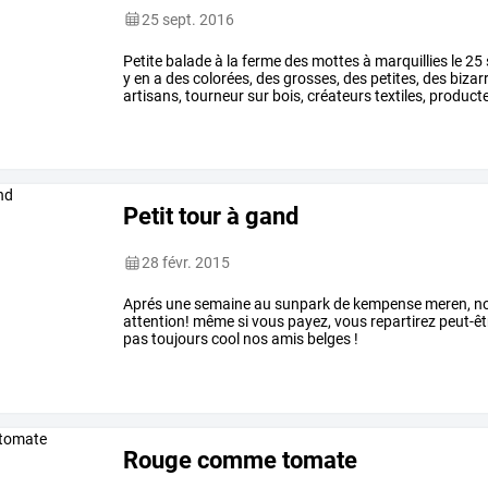
25 sept. 2016
Petite
balade
à
la
ferme
des
mottes
à
marquillies
le
25
y
en
a
des
colorées,
des
grosses,
des
petites,
des
bizar
artisans,
tourneur
sur
bois,
créateurs
textiles,
product
de
bordeaux
....
voici
le
…
Petit tour à gand
28 févr. 2015
Aprés une semaine au sunpark de kempense meren, nous
attention! même si vous payez, vous repartirez peut-
pas toujours cool nos amis belges !
Rouge comme tomate