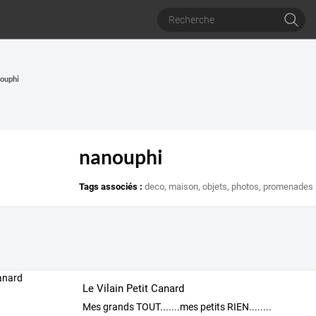
nouphi
nanouphi
Tags associés :
deco
,
maison
,
objets
,
photos
,
promenades
Le Vilain Petit Canard
Mes grands TOUT.......mes petits RIEN........