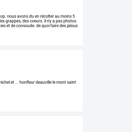
 top. nous avons du en récolter au moins 5
 des grappes, des coeurs. il n'y a pas photos
ies et de consoude. de quoi faire des jaloux
hel et ... honfleur deauville le mont saint