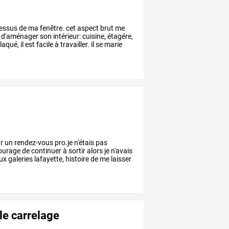
essus
de
ma
fenêtre.
cet
aspect
brut
me
d'aménager
son
intérieur:
cuisine,
étagére,
laqué,
il
est
facile
à
travailler.
il
se
marie
r
un
rendez-vous
pro.je
n'étais
pas
ourage
de
continuer
à
sortir
alors
je
n'avais
ux
galeries
lafayette,
histoire
de
me
laisser
le carrelage