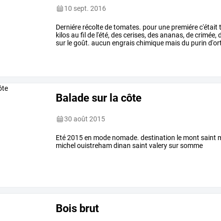
10 sept. 2016
Derniére récolte de tomates. pour une premiére c'était
kilos au fil de l'été, des cerises, des ananas, de crimée,
sur le goût. aucun engrais chimique mais du purin d'ort
!
Balade sur la côte
30 août 2015
Eté 2015 en mode nomade. destination le mont saint mic
michel ouistreham dinan saint valery sur somme
Bois brut