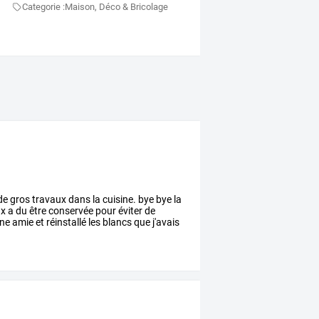
Categorie :
Maison, Déco & Bricolage
de
gros
travaux
dans
la
cuisine.
bye
bye
la
x
a
du
être
conservée
pour
éviter
de
ne
amie
et
réinstallé
les
blancs
que
j'avais