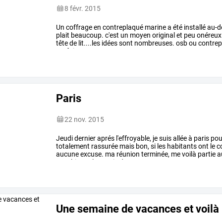
8 févr. 2015
Un
coffrage
en
contreplaqué
marine
a
été
installé
au-d
plait
beaucoup.
c'est
un
moyen
original
et
peu
onéreux
tête
de
lit....les
idées
sont
nombreuses.
osb
ou
contrep
parfaitement
…
Paris
22 nov. 2015
Jeudi
dernier
aprés
l'effroyable,
je
suis
allée
à
paris
pou
totalement
rassurée
mais
bon,
si
les
habitants
ont
le
c
aucune
excuse.
ma
réunion
terminée,
me
voilà
partie
a
envahir
par
la
magie
de
…
Une semaine de vacances et voilà 