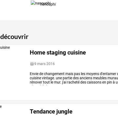
nanouphi
 découvrir
Home staging cuisine
9 mars 2016
Envie
de
changement
mais
pas
les
moyens
d'entamer
cuisine
vintage.
une
partie
des
anciens
meubles
murau
rénover
tout
le
mur.
j'ai
racheté
des
caissons
en
pin
à
u
récupéré
dans
mon
…
Tendance jungle