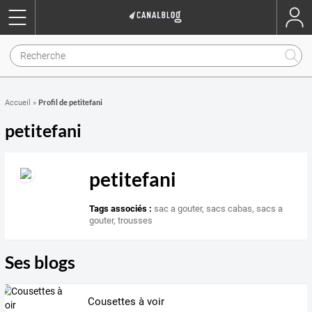
Profil de petitefani
Accueil
»
petitefani
petitefani
Tags associés :
sac a gouter
,
sacs cabas
,
sacs a
gouter
,
trousses
Ses blogs
Cousettes à voir