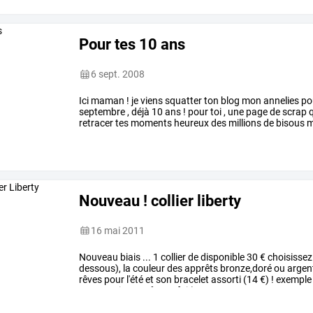
Pour tes 10 ans
6 sept. 2008
Ici maman ! je viens squatter ton blog mon annelies pou
septembre , déjà 10 ans ! pour toi , une page de scrap q
retracer tes moments heureux des millions de bisous ma
Nouveau ! collier liberty
16 mai 2011
Nouveau biais ... 1 collier de disponible 30 € choisissez
dessous), la couleur des apprêts bronze,doré ou argent ,
rêves pour l'été et son bracelet assorti (14 €) ! exemple 
vente mais peut être refait)