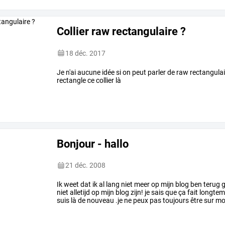
Collier raw rectangulaire ?
18 déc. 2017
Je n'ai aucune idée si on peut parler de raw rectangulair
rectangle ce collier là
Bonjour - hallo
21 déc. 2008
Ik weet dat ik al lang niet meer op mijn blog ben teru
niet alletijd op mijn blog zijn! je sais que ça fait long
suis là de nouveau .je ne peux pas toujours être sur mo