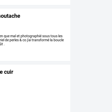
 soutache
ien que mal et photographié sous tous les
riel de perles & co j'ai transformé la boucle
ût .
e cuir