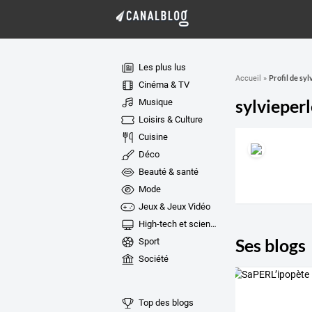
Les plus lus
Profil de syl
Accueil
»
Cinéma & TV
sylvieperl
Musique
Loisirs & Culture
Cuisine
Déco
Beauté & santé
Mode
Jeux & Jeux Vidéo
High-tech et sciences
Ses blogs
Sport
Société
Top des blogs