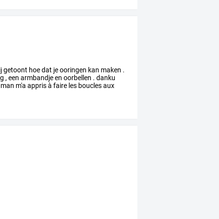
j
getoont
hoe
dat
je
ooringen
kan
maken
.
ng
,
een
armbandje
en
oorbellen
.
danku
man
m'a
appris
à
faire
les
boucles
aux