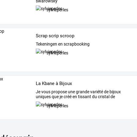
swarowsky
sylvieperles
Scrap scrip scroop
Tekeningen en scrapbooking
sylvieperles
La Kbane à Bijoux
Je
vous
propose
une
grande
variété
de
bijoux
uniques
que
je
créé
en
tissant
du
cristal
de
swarowsky
,des
…
sylvieperles