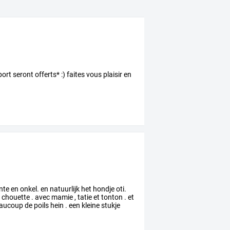
ort seront offerts* :) faites vous plaisir en
nte
en
onkel.
en
natuurlijk
het
hondje
oti.
r
chouette
.
avec
mamie
,
tatie
et
tonton
.
et
aucoup
de
poils
hein
.
een
kleine
stukje