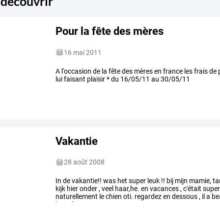
 découvrir
Pour la fête des mères
16 mai 2011
A l'occasion de la fête des mères en france les frais de p
lui faisant plaisir * du 16/05/11 au 30/05/11
Vakantie
28 août 2008
In
de
vakantie!!
was
het
super
leuk
!!
bij
mijn
mamie,
ta
kijk
hier
onder
,
veel
haar,he.
en
vacances
,
c'était
supe
naturellement
le
chien
oti.
regardez
en
dessous
,
il
a
be
brood
un
…