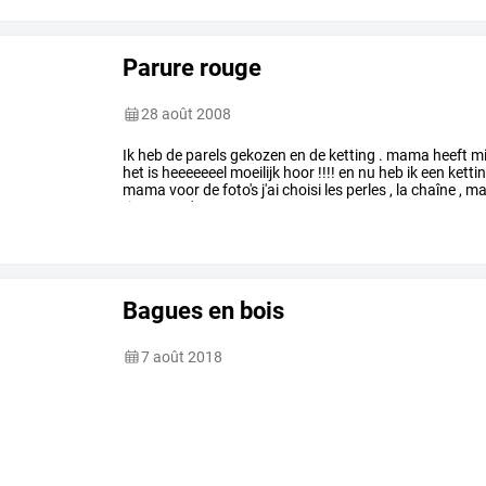
Parure rouge
28 août 2008
Ik
heb
de
parels
gekozen
en
de
ketting
.
mama
heeft
mi
het
is
heeeeeeel
moeilijk
hoor
!!!!
en
nu
heb
ik
een
ketti
mama
voor
de
foto's
j'ai
choisi
les
perles
,
la
chaîne
,
ma
tiges
,
ce
n'est
…
Bagues en bois
7 août 2018