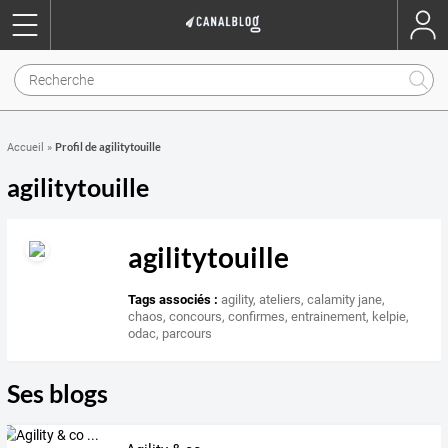
Profil de agilitytouille
Accueil
»
agilitytouille
agilitytouille
Tags associés :
agility
,
ateliers
,
calamity jane
,
chaos
,
concours
,
confirmes
,
entrainement
,
kelpie
,
odac
,
parcours
Ses blogs