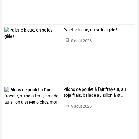
Palette bleue, on se les gèle !
8 août 2026
Pilons
de
poulet
à
l'air
frayeur,
au
soja
frais,
balade
au
sillon
à
st
…
9 août 2026