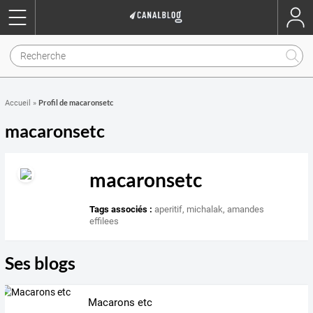
Profil de macaronsetc
Accueil
»
macaronsetc
macaronsetc
Tags associés :
aperitif
,
michalak
,
amandes
effilees
Ses blogs
Macarons etc