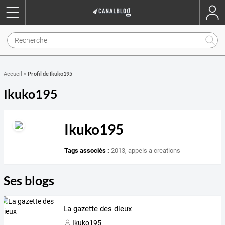
Profil de Ikuko195
Accueil
»
Ikuko195
Ikuko195
Tags associés :
2013
,
appels a creations
Ses blogs
La gazette des dieux
Ikuko195