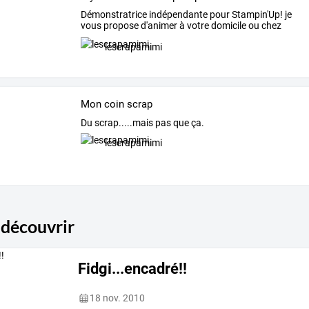
Démonstratrice
indépendante
pour
Stampin'Up!
je
vous
propose
d'animer
à
votre
domicile
ou
chez
moi
…
lescrapamimi
Mon coin scrap
Du scrap.....mais pas que ça.
lescrapamimi
 découvrir
Fidgi...encadré!!
18 nov. 2010