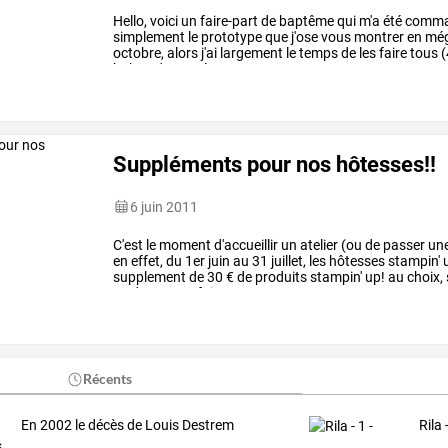
Hello,
voici
un
faire-part
de
baptême
qui
m'a
été
comm
simplement
le
prototype
que
j'ose
vous
montrer
en
mé
octobre,
alors
j'ai
largement
le
temps
de
les
faire
tous
(
bobos
de
santé,
…
Suppléments pour nos hôtesses!!
6 juin 2011
C'est
le
moment
d'accueillir
un
atelier
(ou
de
passer
un
en
effet,
du
1er
juin
au
31
juillet,
les
hôtesses
stampin'
supplement
de
30
€
de
produits
stampin'
up!
au
choix,
€
.
donc
pour
faire
…
Récents
En 2002 le décès de Louis Destrem
Rila 