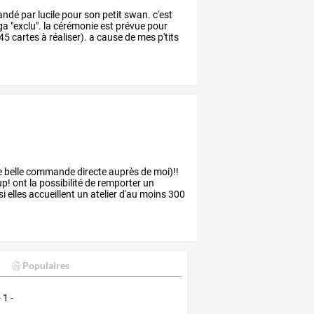
andé
par
lucile
pour
son
petit
swan.
c'est
ga
"exclu".
la
cérémonie
est
prévue
pour
45
cartes
à
réaliser).
a
cause
de
mes
p'tits
e
belle
commande
directe
auprès
de
moi)!!
up!
ont
la
possibilité
de
remporter
un
si
elles
accueillent
un
atelier
d'au
moins
300
Populaires
- 1 -