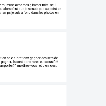
e
mumuse
avec
mes
glimmer
mist.
seul
ou
alors
c'est
que
je
ne
suis
pas
au
point
en
s
temps
je
suis
à
fond
dans
les
photos
en
tion
sale-a-bration!!
gagnez
des
sets
de
à
gagner,
ils
sont
donc
rares
et
exclusifs!!
emporter?",
me
direz-vous.
et
bien,
c'est