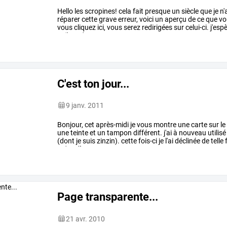
Hello
les
scropines!
cela
fait
presque
un
siècle
que
je
n'
réparer
cette
grave
erreur,
voici
un
aperçu
de
ce
que
vo
vous
cliquez
ici,
vous
serez
redirigées
sur
celui-ci.
j'esp
voilou,
c'est
tout
…
C'est ton jour...
9 janv. 2011
Bonjour,
cet
après-midi
je
vous
montre
une
carte
sur
le
une
teinte
et
un
tampon
différent.
j'ai
à
nouveau
utilisé
(dont
je
suis
zinzin).
cette
fois-ci
je
l'ai
déclinée
de
telle
qu'en
dîtes-vous?
…
Page transparente...
21 avr. 2010