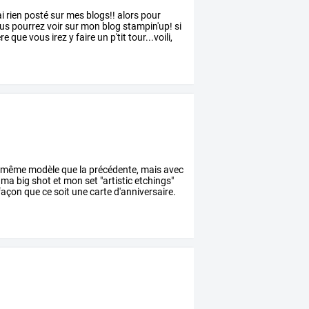
ai
rien
posté
sur
mes
blogs!!
alors
pour
us
pourrez
voir
sur
mon
blog
stampin'up!
si
ère
que
vous
irez
y
faire
un
p'tit
tour...voili,
même
modèle
que
la
précédente,
mais
avec
ma
big
shot
et
mon
set
"artistic
etchings"
façon
que
ce
soit
une
carte
d'anniversaire.