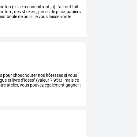
onton
(ils
se
reconnaîtront
;p).
j'ai
tout
fait
inture,
des
stickers,
perles
de
pluie,
papiers
eur
boule
de
poils.
je
vous
laisse
voir
le
es
pour
chouchouter
nos
hôtesses
si
vous
ogue
et
livre
d’idées"
(valeur
7,95€).
mais
ce
tre
atelier,
vous
pouvez
également
gagner
: