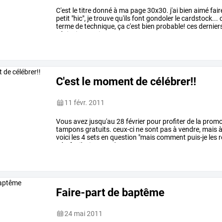
C'est
le
titre
donné
à
ma
page
30x30.
j'ai
bien
aimé
fair
petit
"hic",
je
trouve
qu'ils
font
gondoler
le
cardstock...
terme
de
technique,
ça
c'est
bien
probable!
ces
dernier
sépia.
je
ne
sais
…
C'est le moment de célébrer!!
11 févr. 2011
Vous
avez
jusqu'au
28
février
pour
profiter
de
la
promo
tampons
gratuits.
ceux-ci
ne
sont
pas
à
vendre,
mais
voici
les
4
sets
en
question
"mais
comment
puis-je
les
r
très
facile.
je
vous
donne
…
Faire-part de baptême
24 mai 2011