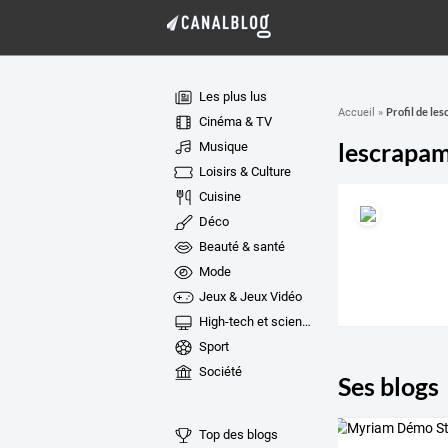
Les plus lus
Profil de le
Accueil
»
Cinéma & TV
lescrapa
Musique
Loisirs & Culture
Cuisine
Déco
Beauté & santé
Mode
Jeux & Jeux Vidéo
High-tech et sciences
Sport
Société
Ses blogs
Top des blogs