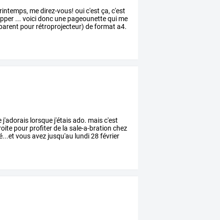
rintemps,
me
direz-vous!
oui
c'est
ça,
c'est
pper
...
voici
donc
une
pageounette
qui
me
parent
pour
rétroprojecteur)
de
format
a4.
e
j'adorais
lorsque
j'étais
ado.
mais
c'est
oite
pour
profiter
de
la
sale-a-bration
chez
...et
vous
avez
jusqu'au
lundi
28
février