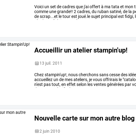
Voici
un
set
de
cadres
que
j'ai
offert
à
ma
tata
et
mon
t
comme
une
grande!!
2
cadres,
du
ruban
satiné,
de
la
pe
de
scrap...et
le
tour
est
joué.le
sujet
principal
est
fidgi,
l
résultat.
n'hésitez
pas
à
…
Accueillir un atelier stampin'up!
13 juil. 2011
Chez
stampin'up!,
nous
cherchons
sans
cesse
des
idé
accueillez
un
de
mes
ateliers,
je
vous
offrirais
le
"catal
n'est
pas
tout,
en
effet
selon
les
ventes
générées
par
vo
des
sets
exclusifs
de
…
Nouvelle carte sur mon autre blog
2 juin 2010