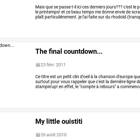
Mais
que
se
passe
t-il
ici
ces
derniers
jours???
c'est
le
p
le
printemps!
et
ce
beau
temps
me
donne
envie
de
scra
plaît
particulièrement.
je
l'ai
faite
sur
du
rhodoïd
(trans
j'ai
utilisé,
…
The final countdown...
23 févr. 2011
Ce
titre
est
un
petit
clin
d'oeil
à
la
chanson
d'europe
qu
surtout
pour
vous
rappeler
que
c'est
la
dernière
ligne
dr
stampin'up!
en
effet,
le
"compte
à
rebours"
a
commencé
pour
commander
et
…
My little ouistiti
26 août 2010