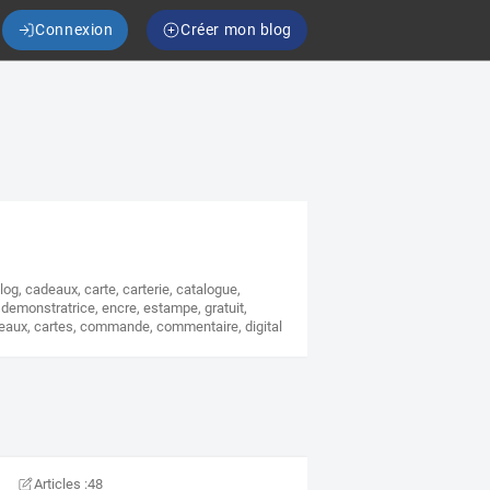
Connexion
Créer mon blog
log
,
cadeaux
,
carte
,
carterie
,
catalogue
,
,
demonstratrice
,
encre
,
estampe
,
gratuit
,
eaux
,
cartes
,
commande
,
commentaire
,
digital
Articles :
48