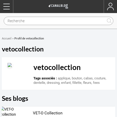
Profil de vetocollection
Accueil
»
vetocollection
vetocollection
Tags associés :
applique
,
bouton
,
cabas
,
couture
,
dentelle
,
dressing
,
enfant
,
fillette
,
fleurs
,
fees
Ses blogs
VET-O Collection