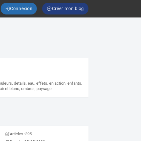
Connexion
Créer mon blog
ouleurs
,
details
,
eau
,
effets
,
en action
,
enfants
,
oir et blanc
,
ombres
,
paysage
Articles :
395