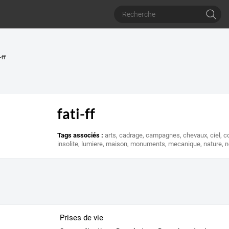
-ff
fati-ff
Tags associés :
arts
,
cadrage
,
campagnes
,
chevaux
,
ciel
,
c
insolite
,
lumiere
,
maison
,
monuments
,
mecanique
,
nature
,
n
Prises de vie