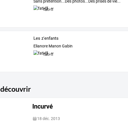
Sans prétention...Des photos...Des prises de vie...
fati-ff
Les z'enfants
Elianore Manon Gabin
fati-ff
 découvrir
Incurvé
18 déc. 2013