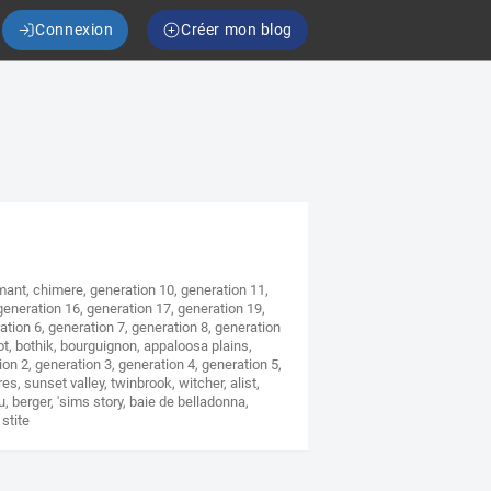
Connexion
Créer mon blog
mant
,
chimere
,
generation 10
,
generation 11
,
generation 16
,
generation 17
,
generation 19
,
ation 6
,
generation 7
,
generation 8
,
generation
ot
,
bothik
,
bourguignon
,
appaloosa plains
,
ion 2
,
generation 3
,
generation 4
,
generation 5
,
res
,
sunset valley
,
twinbrook
,
witcher
,
alist
,
u
,
berger
,
'sims story
,
baie de belladonna
,
,
stite