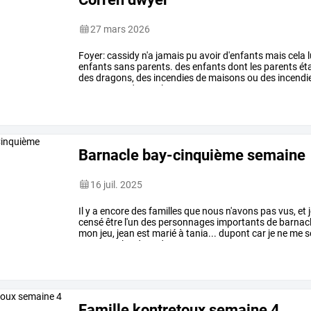
27 mars 2026
Foyer:
cassidy
n'a
jamais
pu
avoir
d'enfants
mais
cela
l
enfants
sans
parents.
des
enfants
dont
les
parents
ét
des
dragons,
des
incendies
de
maisons
ou
des
incendi
temps
sont
durs
et
les
…
Barnacle bay-cinquième semaine
16 juil. 2025
Il
y
a
encore
des
familles
que
nous
n'avons
pas
vus,
et
censé
être
l'un
des
personnages
importants
de
barnac
mon
jeu,
jean
est
marié
à
tania...
dupont
car
je
ne
me
s
sont
tous
les
deux
des
…
Famille kontretoux semaine 4