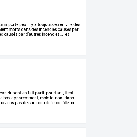
ui
importe
peu.
il
y
a
toujours
eu
en
ville
des
aient
morts
dans
des
incendies
causés
par
es
causés
par
d'autres
incendies...
les
jean
dupont
en
fait
parti.
pourtant,
il
est
le
bay
apparemment,
mais
ici
non.
dans
ouviens
pas
de
son
nom
de
jeune
fille.
ce