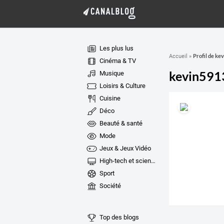
Les plus lus
Profil de ke
Accueil
»
Cinéma & TV
kevin591
Musique
Loisirs & Culture
Cuisine
Déco
Beauté & santé
Mode
Jeux & Jeux Vidéo
High-tech et sciences
Sport
Société
Top des blogs