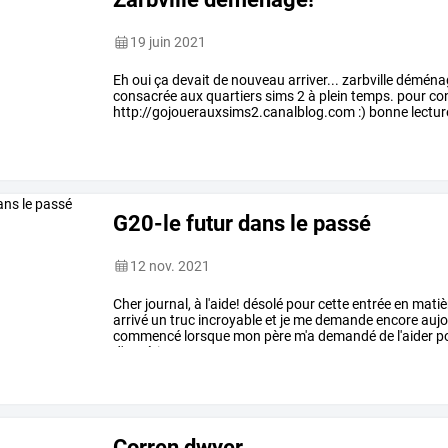
19 juin 2021
Eh oui ça devait de nouveau arriver... zarbville démén
consacrée aux quartiers sims 2 à plein temps. pour cons
http://gojouerauxsims2.canalblog.com :) bonne lecture
G20-le futur dans le passé
12 nov. 2021
Cher
journal,
à
l'aide!
désolé
pour
cette
entrée
en
matiè
arrivé
un
truc
incroyable
et
je
me
demande
encore
aujo
commencé
lorsque
mon
père
m'a
demandé
de
l'aider
p
d'expériences.
…
Corren dwyer