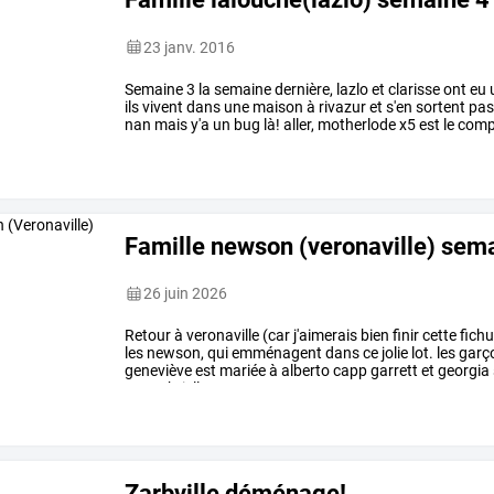
23 janv. 2016
Semaine
3
la
semaine
dernière,
lazlo
et
clarisse
ont
eu
ils
vivent
dans
une
maison
à
rivazur
et
s'en
sortent
pa
nan
mais
y'a
un
bug
là!
aller,
motherlode
x5
est
le
comp
nounou
est
venue
…
Famille newson (veronaville) sem
26 juin 2026
Retour
à
veronaville
(car
j'aimerais
bien
finir
cette
fich
les
newson,
qui
emménagent
dans
ce
jolie
lot.
les
garç
geneviève
est
mariée
à
alberto
capp
garrett
et
georgia
car
gabriella
et
…
Zarbville déménage!