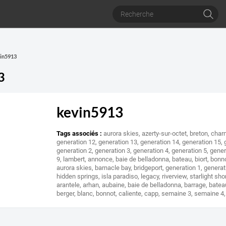
vin5913
3
kevin5913
Tags associés :
aurora skies
,
azerty-sur-octet
,
breton
,
char
generation 12
,
generation 13
,
generation 14
,
generation 15
,
generation 2
,
generation 3
,
generation 4
,
generation 5
,
gener
9
,
lambert
,
annonce
,
baie de belladonna
,
bateau
,
biort
,
bonn
aurora skies
,
barnacle bay
,
bridgeport
,
generation 1
,
generat
hidden springs
,
isla paradiso
,
legacy
,
riverview
,
starlight sho
arantele
,
arhan
,
aubaine
,
baie de belladonna
,
barrage
,
batea
berger
,
blanc
,
bonnot
,
caliente
,
capp
,
semaine 3
,
semaine 4