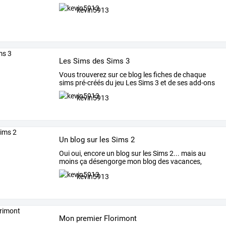
kevin5913
Les Sims des Sims 3
Vous
trouverez
sur
ce
blog
les
fiches
de
chaque
sims
pré-créés
du
jeu
Les
Sims
3
et
de
ses
add-ons
(à
…
kevin5913
Un blog sur les Sims 2
Oui
oui,
encore
un
blog
sur
les
Sims
2...
mais
au
moins
ça
désengorge
mon
blog
des
vacances,
puis
…
kevin5913
Mon premier Florimont