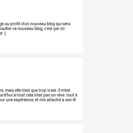
age au profit d'un nouveau blog qui sera
ulter ce nouveau blog, c'est par ici :
! :)
re,
mais
elle
n'est
que
trop
vraie.
il
m'est
urd'hui
si
tout
cela
n'est
pas
un
rêve.
tout
à
our
une
expérience,
et
m'a
attaché
à
son
lit