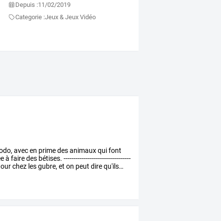
Depuis :
11/02/2019
Categorie :
Jeux & Jeux Vidéo
odo,
avec
en
prime
des
animaux
qui
font
ée
à
faire
des
bétises.
----------------------------------
tour
chez
les
gubre,
et
on
peut
dire
qu'ils
…