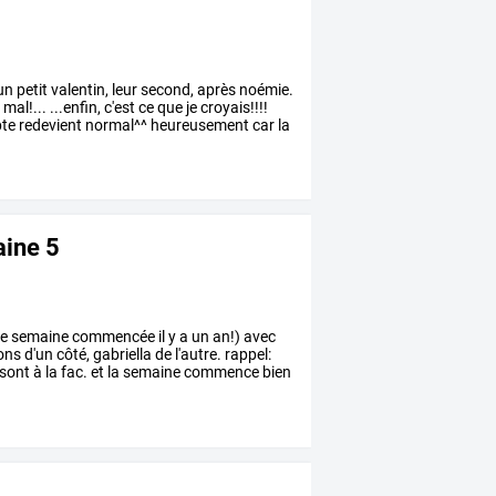
un
petit
valentin,
leur
second,
après
noémie.
s
mal!...
...enfin,
c'est
ce
que
je
croyais!!!!
te
redevient
normal^^
heureusement
car
la
aine 5
ue
semaine
commencée
il
y
a
un
an!)
avec
ons
d'un
côté,
gabriella
de
l'autre.
rappel:
sont
à
la
fac.
et
la
semaine
commence
bien