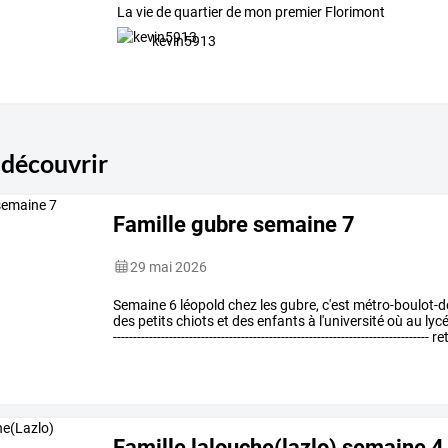
La vie de quartier de mon premier Florimont
kevin5913
 découvrir
Famille gubre semaine 7
29 mai 2026
Semaine
6
léopold
chez
les
gubre,
c'est
métro-boulot-d
des
petits
chiots
et
des
enfants
à
l'université
où
au
lyc
-------------------------------------------------------------------------------
re
Famille lalouche(lazlo) semaine 4