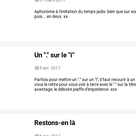
Aphorisme à l'imitation du temps jadis: bien que sur son 
puis... en deux. xx
Un "." sur le "i"
5 avr. 2017
Parfois pour mettre un "." sur un "i", il faut recourir à 
vous le retire pour vous voir à terre avec le "." sur la tê
avantage, le déboire piaffe d'impatience. xxx
Restons-en là
6 avr. 2017