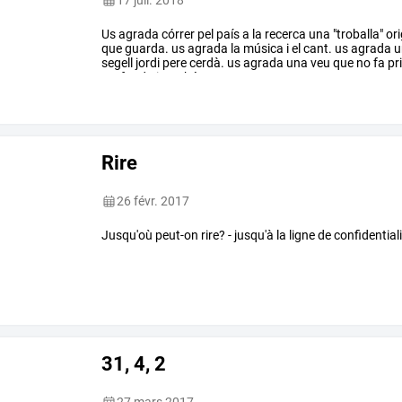
17 juil. 2018
Us
agrada
córrer
pel
país
a
la
recerca
una
"troballa"
ori
que
guarda.
us
agrada
la
música
i
el
cant.
us
agrada
u
segell
jordi
pere
cerdà.
us
agrada
una
veu
que
no
fa
pr
profunda
i
també
…
Rire
26 févr. 2017
Jusqu'où peut-on rire? - jusqu'à la ligne de confidential
31, 4, 2
27 mars 2017