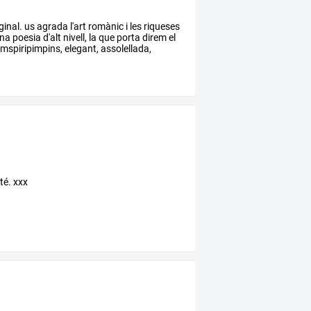
ginal.
us
agrada
l'art
romànic
i
les
riqueses
na
poesia
d'alt
nivell,
la
que
porta
direm
el
imspiripimpins,
elegant,
assolellada,
ité. xxx