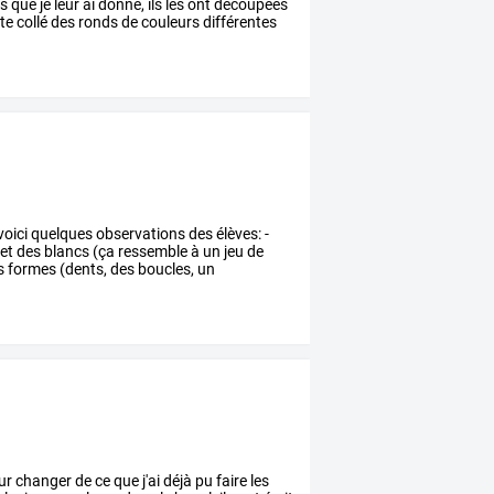
s
que
je
leur
ai
donné,
ils
les
ont
découpées
te
collé
des
ronds
de
couleurs
différentes
voici
quelques
observations
des
élèves:
-
et
des
blancs
(ça
ressemble
à
un
jeu
de
s
formes
(dents,
des
boucles,
un
ur
changer
de
ce
que
j'ai
déjà
pu
faire
les