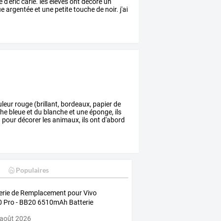
e
d'eric
carle.
les
élèves
ont
décoré
un
ue
argentée
et
une
petite
touche
de
noir.
j'ai
leur
rouge
(brillant,
bordeaux,
papier
de
he
bleue
et
du
blanche
et
une
éponge,
ils
.
pour
décorer
les
animaux,
ils
ont
d'abord
Populaires
erie de Remplacement pour Vivo
 Pro - BB20 6510mAh Batterie
 août 2026