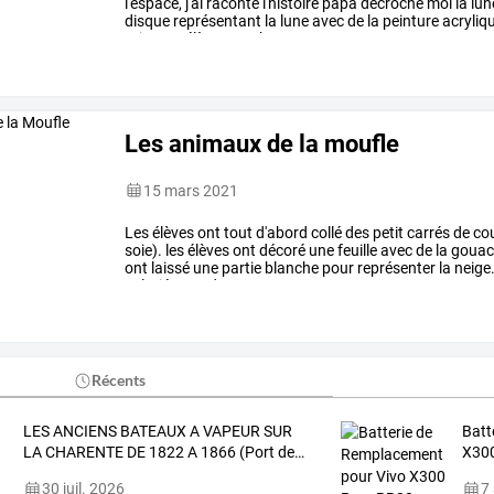
l'espace,
j'ai
raconté
l'histoire
papa
décroche
moi
la
lun
disque
représentant
la
lune
avec
de
la
peinture
acryliq
pris
mes
élèves
en
photo
sur
…
Les animaux de la moufle
15 mars 2021
Les
élèves
ont
tout
d'abord
collé
des
petit
carrés
de
cou
soie).
les
élèves
ont
décoré
une
feuille
avec
de
la
gouac
ont
laissé
une
partie
blanche
pour
représenter
la
neige
colorié
avec
des
…
Récents
LES
ANCIENS
BATEAUX
A
VAPEUR
SUR
Batt
LA
CHARENTE
DE
1822
A
1866
(Port
de
…
X300
30 juil. 2026
7