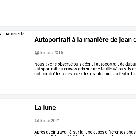
Autoportrait à la manière de jean 
5 mars 2015
Nous avons observé puis décrit l´autoportrait de dubuff
autoportrait au crayon gris sur une feuille a4 puis ils on
ont comblé les vides avec des graphismes au feutre bl
La lune
5 mai 2021
Après
avoir
travaillé,
sur
la
lune
et
ses
différentes
phas