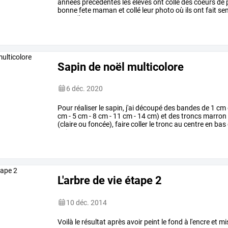
années
précédentes
les
élèves
ont
collé
des
coeurs
de
bonne
fete
maman
et
collé
leur
photo
où
ils
ont
fait
se
carte,
ils
ont
…
Sapin de noël multicolore
6 déc. 2020
Pour
réaliser
le
sapin,
j'ai
découpé
des
bandes
de
1
cm
cm
-
5
cm
-
8
cm
-
11
cm
-
14
cm)
et
des
troncs
marron
(claire
ou
foncée),
faire
coller
le
tronc
au
centre
en
bas
puis
2
autres
…
L'arbre de vie étape 2
10 déc. 2014
Voilà le résultat après avoir peint le fond à l'encre et mi