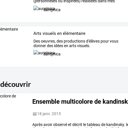
(personnelles
ou
inspirées)
réalisées
dans
mes
classes
…
aurejinica
Arts visuels en élémentaire
Des oeuvres, des productions d'élèves pour vous
donner des idées en arts visuels.
aurejinica
 découvrir
Ensemble multicolore de kandins
18 janv. 2015
Après
avoir
observé
et
décrit
le
tableau
de
kandinsky.
l