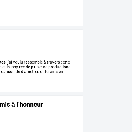
tes,
j'ai
voulu
rassemblé
à
travers
cette
e
suis
inspirée
de
plusieurs
productions
u
canson
de
diamètres
différents
en
 mis à l'honneur