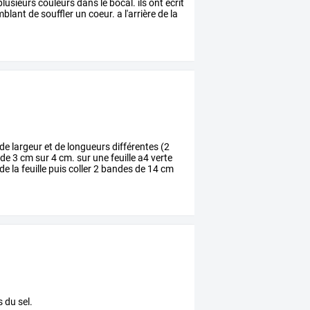
plusieurs
couleurs
dans
le
bocal.
ils
ont
écrit
mblant
de
souffler
un
coeur.
a
l'arrière
de
la
de
largeur
et
de
longueurs
différentes
(2
de
3
cm
sur
4
cm.
sur
une
feuille
a4
verte
de
la
feuille
puis
coller
2
bandes
de
14
cm
s du sel.