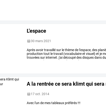
L'espace
30 mars 2021
Après
avoir
travaillé
sur
le
thème
de
l'espace,
des
planè
production
tout
le
travail
(vocabulaire
et
visuel)
et
je
m
trouvées
sur
internet.
j'ai
découpé
des
disques
dans
d
respectant
les
proportions
à
peu
près
…
A la rentrée ce sera klimt qui sera
17 oct. 2014
Avec l'un de mes tableaux préférés !!!