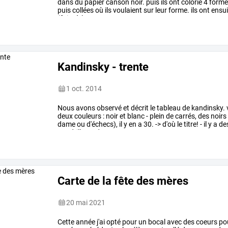
dans
du
papier
canson
noir.
puis
ils
ont
colorié
4
forme
puis
collées
où
ils
voulaient
sur
leur
forme.
ils
ont
ensui
(faits
à
la
…
Kandinsky - trente
1 oct. 2014
Nous
avons
observé
et
décrit
le
tableau
de
kandinsky.
deux
couleurs
:
noir
et
blanc
-
plein
de
carrés,
des
noirs
dame
ou
d'échecs),
il
y
en
a
30.
->
d'où
le
titre!
-
il
y
a
de
quadrillage,
des
…
Carte de la fête des mères
20 mai 2021
Cette
année
j'ai
opté
pour
un
bocal
avec
des
coeurs
po