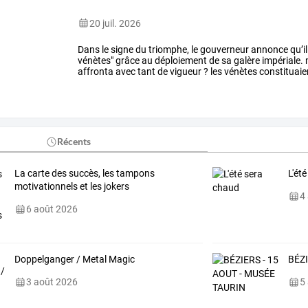
20 juil. 2026
Dans
le
signe
du
triomphe,
le
gouverneur
annonce
qu’il
vénètes"
grâce
au
déploiement
de
sa
galère
impériale.
affronta
avec
tant
de
vigueur
?
les
vénètes
constituaie
de
l'antiquité,
établis
…
Récents
La carte des succès, les tampons
L'ét
motivationnels et les jokers
4
6 août 2026
Doppelganger / Metal Magic
BÉZI
3 août 2026
5