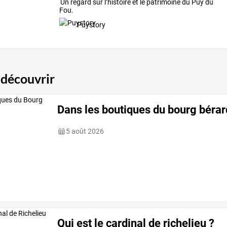
Un regard sur l’histoire et le patrimoine du Puy du
Fou.
Puystory
 découvrir
Dans les boutiques du bourg bérar
5 août 2026
Qui est le cardinal de richelieu ?