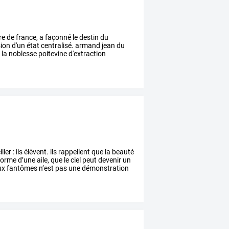
re
de
france,
a
façonné
le
destin
du
sion
d'un
état
centralisé.
armand
jean
du
e
la
noblesse
poitevine
d'extraction
ller
:
ils
élèvent.
ils
rappellent
que
la
beauté
forme
d’une
aile,
que
le
ciel
peut
devenir
un
ux
fantômes
n’est
pas
une
démonstration