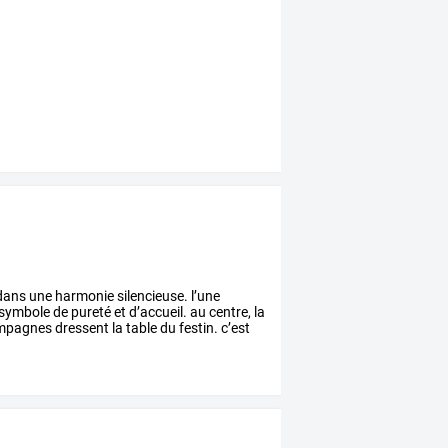
dans
une
harmonie
silencieuse.
l’une
symbole
de
pureté
et
d’accueil.
au
centre,
la
mpagnes
dressent
la
table
du
festin.
c’est