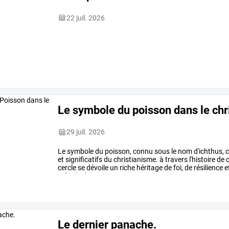
22 juil. 2026
Le symbole du poisson dans le chr
29 juil. 2026
Le
symbole
du
poisson,
connu
sous
le
nom
d'ichthus,
c
et
significatifs
du
christianisme.
à
travers
l'histoire
de
c
cercle
se
dévoile
un
riche
héritage
de
foi,
de
résilience
e
près
de
deux
…
Le dernier panache.