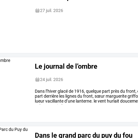
27 juil. 2026
Le journal de l’ombre
24 juil. 2026
Dans
l’hiver
glacé
de
1916,
quelque
part
près
du
front,
part
derrière
les
lignes
du
front,
sœur
marguerite
griff
lueur
vacillante
d’une
lanterne.
le
vent
hurlait
douceme
cabane,
mais
à
…
Dans le grand parc du puy du fou