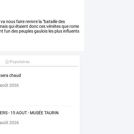
va
nous
faire
revivre
la
"bataille
des
mais
qui
étaient
donc
ces
vénètes
que
rome
nt
l'un
des
peuples
gaulois
les
plus
influents
Populaires
é sera chaud
 août 2026
ERS - 15 AOUT - MUSÉE TAURIN
 août 2026