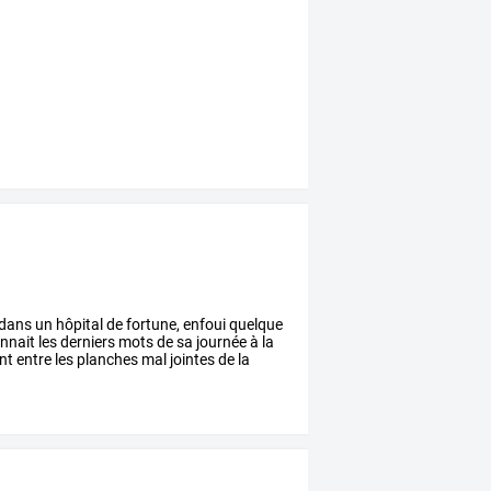
dans
un
hôpital
de
fortune,
enfoui
quelque
onnait
les
derniers
mots
de
sa
journée
à
la
nt
entre
les
planches
mal
jointes
de
la