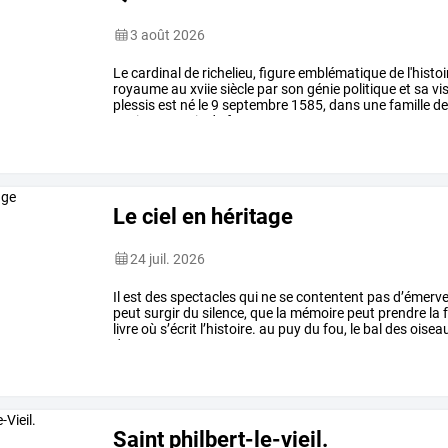
3 août 2026
Le
cardinal
de
richelieu,
figure
emblématique
de
l'histoi
royaume
au
xviie
siècle
par
son
génie
politique
et
sa
vi
plessis
est
né
le
9
septembre
1585,
dans
une
famille
d
ancienne,
mais
de
fortune
…
Le ciel en héritage
24 juil. 2026
Il
est
des
spectacles
qui
ne
se
contentent
pas
d’émervei
peut
surgir
du
silence,
que
la
mémoire
peut
prendre
la
livre
où
s’écrit
l’histoire.
au
puy
du
fou,
le
bal
des
oisea
de
…
Saint philbert-le-vieil.