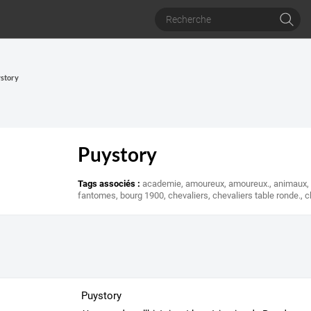
ystory
Puystory
Tags associés :
academie
,
amoureux
,
amoureux.
,
animaux
fantomes
,
bourg 1900
,
chevaliers
,
chevaliers table ronde.
,
c
Puystory