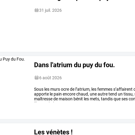
31 juil. 2026
Dans l'atrium du puy du fou.
6 août 2026
Sous
les
murs
ocre
de
l’atrium,
les
femmes
s’affairent
apporte
le
pain
encore
chaud,
une
autre
tend
un
tissu,
maîtresse
de
maison
bénit
les
mets,
tandis
que
ses
co
l’heure
du
banquet,
…
Les vénètes !