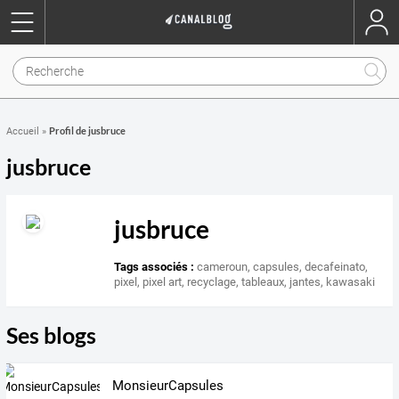
Profil de jusbruce
Accueil
»
jusbruce
jusbruce
Tags associés :
cameroun
,
capsules
,
decafeinato
,
pixel
,
pixel art
,
recyclage
,
tableaux
,
jantes
,
kawasaki
Ses blogs
MonsieurCapsules