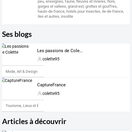
peu
,
enseignes
,
faune
,
fleuves et rivieres
,
flore
,
gorges et vallees
,
grand-est
,
grottes et gouffres
,
hauts-de-france
,
hotels pour insectes
,
ile-de-france
,
iles et autres
,
insolite
Ses blogs
Les passions de Colette
colette95
Mode, Art & Design
CaptureFrance
colette95
Tourisme, Lieux et Événements
Articles à découvrir